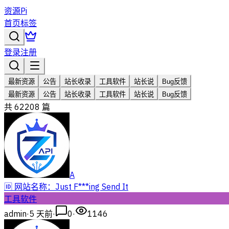
资源Pi
首页
标签
登录
注册
最新资源
公告
站长收录
工具软件
站长说
Bug反馈
最新资源
公告
站长收录
工具软件
站长说
Bug反馈
共
62208
篇
A
🆔 网站名称：Just F***ing Send It
工具软件
admin
·
5 天前
·
0
·
1146