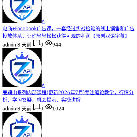
A
电商+Facebook广告课，一套经过实战检验的线上销售和广告
投放体系，让你轻轻松松获得可观的利润【原创双语字幕】
admin
·
8 天前
·
0
·
944
A
鹿鼎山系列内部课程(更新2026年7月)专注缠论教学，行情分
析、学习答疑、机会提示、实操讲解
admin
·
8 天前
·
0
·
1024