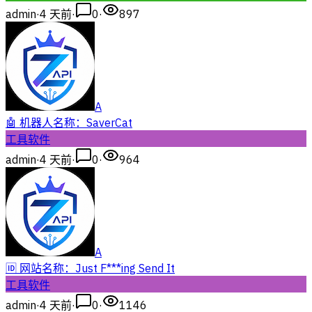
admin
·
4 天前
·
0
·
897
A
🤖 机器人名称：SaverCat
工具软件
admin
·
4 天前
·
0
·
964
A
🆔 网站名称：Just F***ing Send It
工具软件
admin
·
4 天前
·
0
·
1146