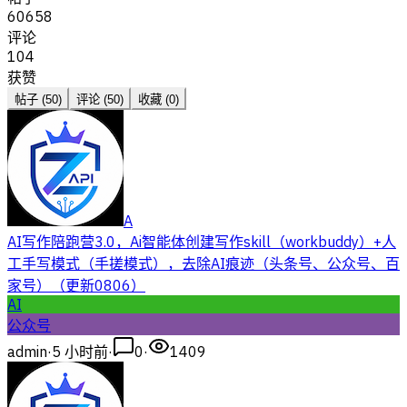
60658
评论
104
获赞
帖子 (
50
)
评论 (
50
)
收藏 (
0
)
A
AI写作陪跑营3.0，Ai智能体创建写作skill（workbuddy）+人
工手写模式（手搓模式），去除AI痕迹（头条号、公众号、百
家号）（更新0806）
AI
公众号
admin
·
5 小时前
·
0
·
1409