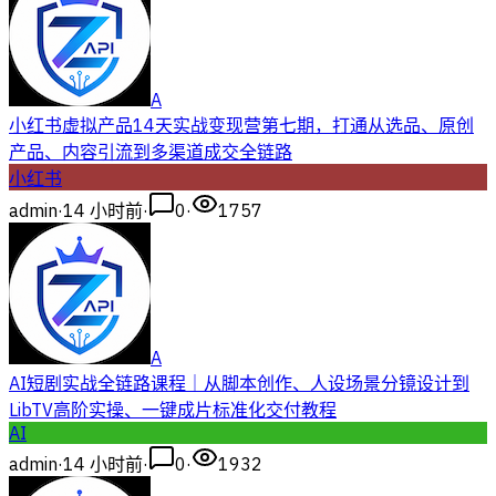
A
小红书虚拟产品14天实战变现营第七期，打通从选品、原创
产品、内容引流到多渠道成交全链路
小红书
admin
·
14 小时前
·
0
·
1757
A
AI短剧实战全链路课程｜从脚本创作、人设场景分镜设计到
LibTV高阶实操、一键成片标准化交付教程
AI
admin
·
14 小时前
·
0
·
1932