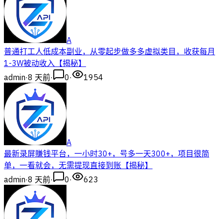
A
普通打工人低成本副业，从零起步做多多虚拟类目，收获每月
1-3W被动收入【揭秘】
admin
·
8 天前
·
0
·
1954
A
最新录屏賺钱平台，一小时30+，号多一天300+，项目很简
单，一看就会，无需提现直接到账【揭秘】
admin
·
8 天前
·
0
·
623