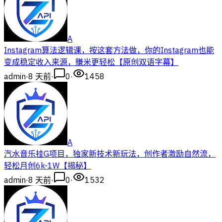
A
Instagram算法逻辑课，按这套方法做，你的Instagram也能
变成稳定收入来源，賺米更轻松【原创双语字幕】
admin
·
8 天前
·
0
·
1458
A
汽水音乐挂G项目，独家新技术新玩法，创作者激励自然流，
轻松月创6k-1W【揭秘】
admin
·
8 天前
·
0
·
1532