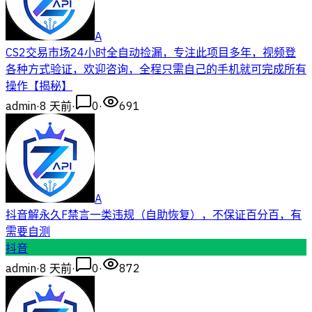
A
CS2交易市场24小时全自动捡漏，专注此项目多年，视频登
各种方式验证，欢迎咨询，全程只需自己的手机就可完成所有
操作【揭秘】
admin
·
8 天前
·
0
·
691
A
抖音解永久F禁言一类违规（自助恢复），不保证百分百，有
需要自测
抖音
admin
·
8 天前
·
0
·
872