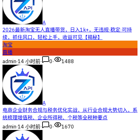
A
2026最新淘宝无人直播带货，日入1k+，无违规·稳定·可持
续，抓住风口，轻松上手，收益可见【揭秘】
淘宝
直播
admin
·
14 小时前
·
0
·
1488
A
电商企业财务合规与税务优化实战，从行业合规大势切入，系
统梳理增值税、企业所得税、个税等全税种要点
admin
·
14 小时前
·
0
·
1670