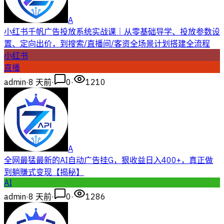
A
小红书千帆广告投放系统实战课｜从零基础导学、投放参数设
置、定向出价，到搜索/直播间/客资全场景计划搭建全流程
小红书
直播
admin
·
8 天前
·
0
·
1210
A
全网最猛最新的AI自动广告挂G，狠收益日入400+，真正做
到躺賺式变现【揭秘】
AI
admin
·
8 天前
·
0
·
1286