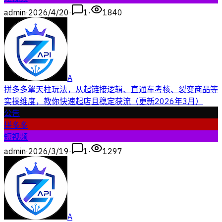
admin
·
2026/4/20
·
1
·
1840
A
拼多多擎天柱玩法，从起链接逻辑、直通车考核、裂变商品等
实操维度，教你快速起店且稳定获流（更新2026年3月）
公告
拼多多
短视频
admin
·
2026/3/19
·
1
·
1297
A