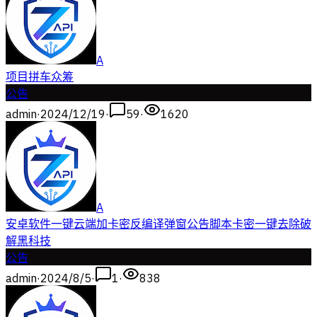
A
项目拼车众筹
公告
admin
·
2024/12/19
·
59
·
1620
A
安卓软件一键云端加卡密反编译弹窗公告脚本卡密一键去除破
解黑科技
公告
admin
·
2024/8/5
·
1
·
838