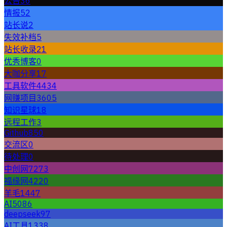
公告
36
情报
52
站长说
2
失效补档
5
站长收录
21
优秀博客
0
大咖分享
17
工具软件
4434
网赚项目
3605
知识星球
18
远程工作
3
Github
850
交流区
0
待处理
0
中创网
7273
福缘网
4220
羊毛
1447
AI
5086
deepseek
97
AI工具
1338