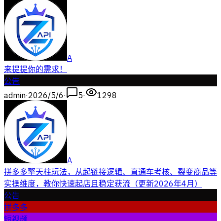
A
来提提你的需求！
公告
admin
·
2026/5/6
·
5
·
1298
A
拼多多擎天柱玩法，从起链接逻辑、直通车考核、裂变商品等
实操维度，教你快速起店且稳定获流（更新2026年4月）
公告
拼多多
短视频