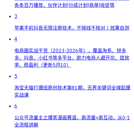
条条百万播放，伙伴计划|分成计划|商单|收徒等
3
苹果手机抖音无限注册技术，不掉线不核对丨效果自测
4
电商圈实战干货（2023-2026年），覆盖淘系、拼多
多、抖音、小红书等多平台，助力电商人避开坑、提效
率、稳盈利（更新5月10）
5
淘宝天猫打爆班原创技术第81期，无界关键词全域起爆
实战课
6
公众号流量主之爆笑漫画赛道，高流量+高互动，从0-1
全流程讲解