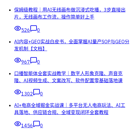
保姆级教程｜用AI无线画布做沉浸式吃播，3步直接出
片，无线画布工作流，操作简单好上手
526
0
AI内容+GEO实战白皮书，全面掌握AI量产SOP与GEO分
发机制【文档】
967
0
口播智能体全套实战教学｜数字人形象克隆、声音克
隆、AI视频生成、文案改写、软件配置零基础落地课
1302
0
AI+电商全域掘金实战课｜多平台无人电商玩法、AI工
具落地、供应链合规、全域变现闭环全套教程
1456
0