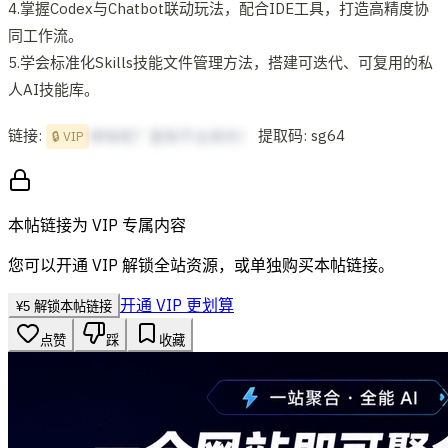
4.掌握Codex与Chatbot联动玩法，配合IDE工具，打造高精度协
同工作流。
5.学会标准化Skills技能文件管理方法，搭建可迭代、可复用的私
人AI技能库。
链接:
提取码: sg64
想啥呢？复制不出来的！
🔒 VIP
本帖链接为 VIP 专属内容
您可以开通 VIP 解锁全站资源，或单独购买本帖链接。
开通 VIP 更划算
¥
5
解锁本帖链接
点赞
踩
收藏