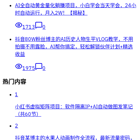
AI全自动黄金量化躺賺项目，小白学会当天学会，24小
时自动运行，月入2W！【揭秘】
1713
0
抖音80W粉丝博主的AI历史人物生平VLOG教学，不用
拍摄不用露脸，AI帮你搞定，轻松解锁伙伴计划+精选
收益
1975
0
热门内容
1
小红书虚拟矩阵项目：软件隔离IP+AI自动做图发笔记
（共60节）
2
抖音某博主的水果人动画制作全流程，最新流量密码，