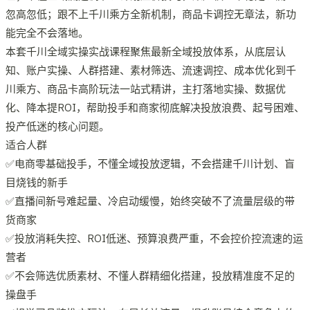
忽高忽低；跟不上千川乘方全新机制，商品卡调控无章法，新功
能完全不会落地。
本套千川全域实操实战课程聚焦最新全域投放体系，从底层认
知、账户实操、人群搭建、素材筛选、流速调控、成本优化到千
川乘方、商品卡高阶玩法一站式精讲，主打落地实操、数据优
化、降本提ROI，帮助投手和商家彻底解决投放浪费、起号困难、
投产低迷的核心问题。
适合人群
✅电商零基础投手，不懂全域投放逻辑，不会搭建千川计划、盲
目烧钱的新手
✅直播间新号难起量、冷启动缓慢，始终突破不了流量层级的带
货商家
✅投放消耗失控、ROI低迷、预算浪费严重，不会控价控流速的运
营者
✅不会筛选优质素材、不懂人群精细化搭建，投放精准度不足的
操盘手