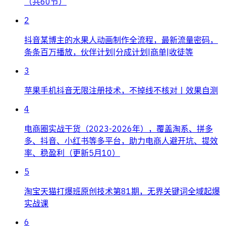
（共60节）
2
抖音某博主的水果人动画制作全流程，最新流量密码，
条条百万播放，伙伴计划|分成计划|商单|收徒等
3
苹果手机抖音无限注册技术，不掉线不核对丨效果自测
4
电商圈实战干货（2023-2026年），覆盖淘系、拼多
多、抖音、小红书等多平台，助力电商人避开坑、提效
率、稳盈利（更新5月10）
5
淘宝天猫打爆班原创技术第81期，无界关键词全域起爆
实战课
6