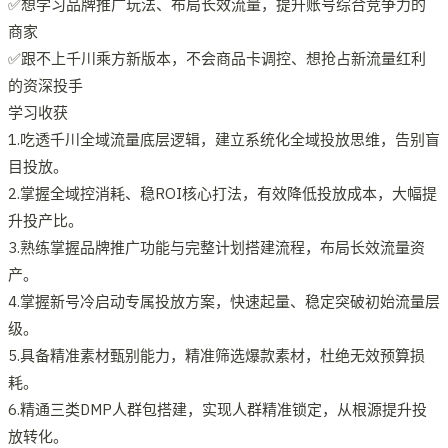
✅想学习品牌推广玩法、布局长效流量，提升账号综合竞争力的
商家
✅跟不上千川乘方新版本，不会商品卡调控、想抢占新流量红利
的资深投手
学习收获
1.吃透千川全域流量底层逻辑，建立系统化全域投放思维，告别盲
目投放。
2.掌握全域控消耗、稳ROI核心打法，有效降低投放成本，大幅提
升投产比。
3.熟练掌握品牌推广功能与完整计划搭建流程，布局长效流量资
产。
4.掌握新号冷启动专属投放方案，快速起量、稳定突破初始流量层
级。
5.具备精准素材甄别能力，精准筛选爆款素材，杜绝无效预算损
耗。
6.精通三类DMP人群包搭建，实现人群精准锁定，从根源提升投
放转化。