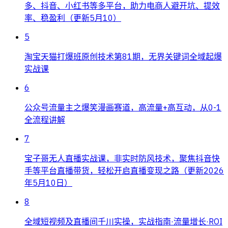
多、抖音、小红书等多平台，助力电商人避开坑、提效
率、稳盈利（更新5月10）
5
淘宝天猫打爆班原创技术第81期，无界关键词全域起爆
实战课
6
公众号流量主之爆笑漫画赛道，高流量+高互动，从0-1
全流程讲解
7
宝子哥无人直播实战课，非实时防风技术，聚焦抖音快
手等平台直播带货，轻松开启直播变现之路（更新2026
年5月10日）
8
全域短视频及直播间千川实操，实战指南·流量增长·ROI