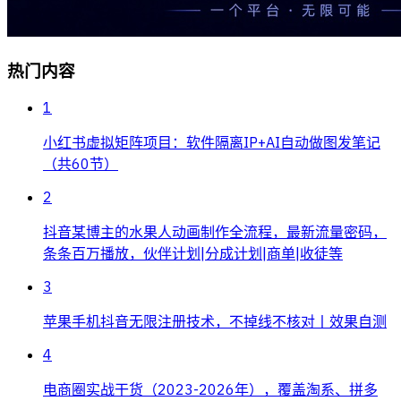
热门内容
1
小红书虚拟矩阵项目：软件隔离IP+AI自动做图发笔记
（共60节）
2
抖音某博主的水果人动画制作全流程，最新流量密码，
条条百万播放，伙伴计划|分成计划|商单|收徒等
3
苹果手机抖音无限注册技术，不掉线不核对丨效果自测
4
电商圈实战干货（2023-2026年），覆盖淘系、拼多