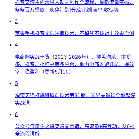
抖音某博主的水果人动画制作全流程，最新流量密码，
条条百万播放，伙伴计划|分成计划|商单|收徒等
3
苹果手机抖音无限注册技术，不掉线不核对丨效果自测
4
电商圈实战干货（2023-2026年），覆盖淘系、拼多
多、抖音、小红书等多平台，助力电商人避开坑、提效
率、稳盈利（更新5月10）
5
淘宝天猫打爆班原创技术第81期，无界关键词全域起爆
实战课
6
公众号流量主之爆笑漫画赛道，高流量+高互动，从0-1
全流程讲解