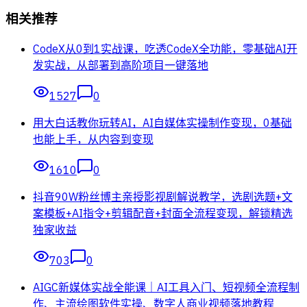
相关推荐
CodeX从0到1实战课，吃透CodeX全功能，零基础AI开
发实战，从部署到高阶项目一键落地
1527
0
用大白话教你玩转AI，AI自媒体实操制作变现，0基础
也能上手，从内容到变现
1610
0
抖音90W粉丝博主亲授影视剧解说教学，选剧选题+文
案模板+AI指令+剪辑配音+封面全流程变现，解锁精选
独家收益
703
0
AIGC新媒体实战全能课｜AI工具入门、短视频全流程制
作、主流绘图软件实操、数字人商业视频落地教程