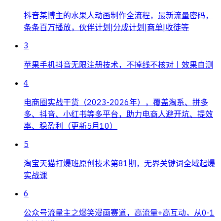
抖音某博主的水果人动画制作全流程，最新流量密码，
条条百万播放，伙伴计划|分成计划|商单|收徒等
3
苹果手机抖音无限注册技术，不掉线不核对丨效果自测
4
电商圈实战干货（2023-2026年），覆盖淘系、拼多
多、抖音、小红书等多平台，助力电商人避开坑、提效
率、稳盈利（更新5月10）
5
淘宝天猫打爆班原创技术第81期，无界关键词全域起爆
实战课
6
公众号流量主之爆笑漫画赛道，高流量+高互动，从0-1