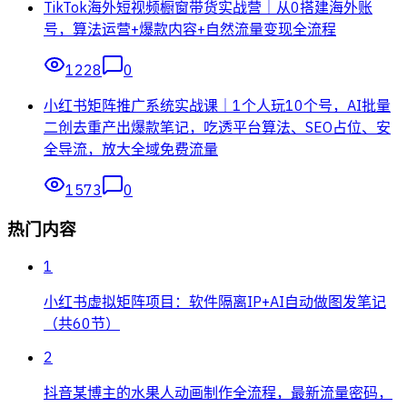
TikTok海外短视频橱窗带货实战营｜从0搭建海外账
号，算法运营+爆款内容+自然流量变现全流程
1228
0
小红书矩阵推广系统实战课｜1个人玩10个号，AI批量
二创去重产出爆款笔记，吃透平台算法、SEO占位、安
全导流，放大全域免费流量
1573
0
热门内容
1
小红书虚拟矩阵项目：软件隔离IP+AI自动做图发笔记
（共60节）
2
抖音某博主的水果人动画制作全流程，最新流量密码，