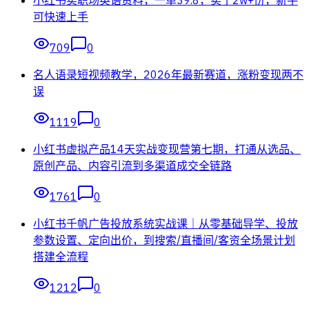
可快速上手
709
0
名人语录短视频教学，2026年最新赛道，涨粉变现两不
误
1119
0
小红书虚拟产品14天实战变现营第七期，打通从选品、
原创产品、内容引流到多渠道成交全链路
1761
0
小红书千帆广告投放系统实战课｜从零基础导学、投放
参数设置、定向出价，到搜索/直播间/客资全场景计划
搭建全流程
1212
0