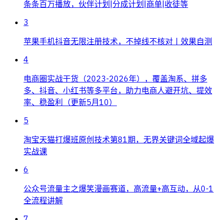
条条百万播放，伙伴计划|分成计划|商单|收徒等
3
苹果手机抖音无限注册技术，不掉线不核对丨效果自测
4
电商圈实战干货（2023-2026年），覆盖淘系、拼多
多、抖音、小红书等多平台，助力电商人避开坑、提效
率、稳盈利（更新5月10）
5
淘宝天猫打爆班原创技术第81期，无界关键词全域起爆
实战课
6
公众号流量主之爆笑漫画赛道，高流量+高互动，从0-1
全流程讲解
7