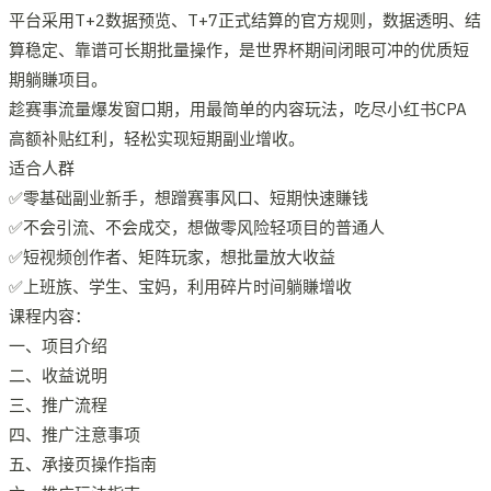
平台采用T+2数据预览、T+7正式结算的官方规则，数据透明、结
算稳定、靠谱可长期批量操作，是世界杯期间闭眼可冲的优质短
期躺賺项目。
趁赛事流量爆发窗口期，用最简单的内容玩法，吃尽小红书CPA
高额补贴红利，轻松实现短期副业增收。
适合人群
✅零基础副业新手，想蹭赛事风口、短期快速賺钱
✅不会引流、不会成交，想做零风险轻项目的普通人
✅短视频创作者、矩阵玩家，想批量放大收益
✅上班族、学生、宝妈，利用碎片时间躺賺增收
课程内容：
一、项目介绍
二、收益说明
三、推广流程
四、推广注意事项
五、承接页操作指南