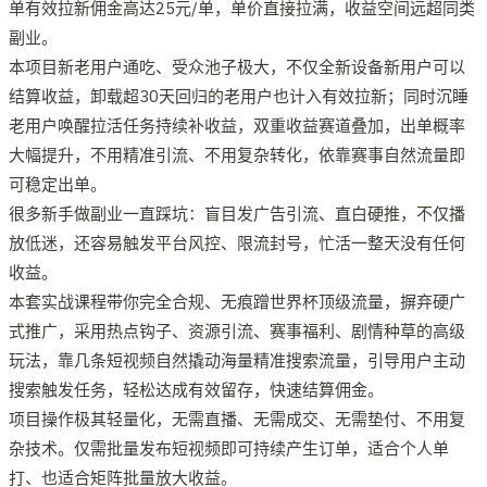
单有效拉新佣金高达25元/单，单价直接拉满，收益空间远超同类
副业。
本项目新老用户通吃、受众池子极大，不仅全新设备新用户可以
结算收益，卸载超30天回归的老用户也计入有效拉新；同时沉睡
老用户唤醒拉活任务持续补收益，双重收益赛道叠加，出单概率
大幅提升，不用精准引流、不用复杂转化，依靠赛事自然流量即
可稳定出单。
很多新手做副业一直踩坑：盲目发广告引流、直白硬推，不仅播
放低迷，还容易触发平台风控、限流封号，忙活一整天没有任何
收益。
本套实战课程带你完全合规、无痕蹭世界杯顶级流量，摒弃硬广
式推广，采用热点钩子、资源引流、赛事福利、剧情种草的高级
玩法，靠几条短视频自然撬动海量精准搜索流量，引导用户主动
搜索触发任务，轻松达成有效留存，快速结算佣金。
项目操作极其轻量化，无需直播、无需成交、无需垫付、不用复
杂技术。仅需批量发布短视频即可持续产生订单，适合个人单
打、也适合矩阵批量放大收益。