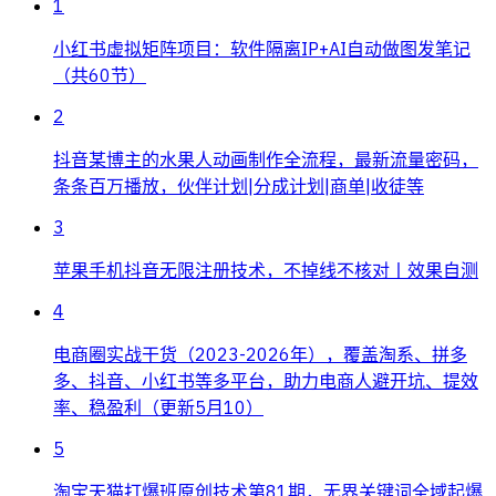
1
小红书虚拟矩阵项目：软件隔离IP+AI自动做图发笔记
（共60节）
2
抖音某博主的水果人动画制作全流程，最新流量密码，
条条百万播放，伙伴计划|分成计划|商单|收徒等
3
苹果手机抖音无限注册技术，不掉线不核对丨效果自测
4
电商圈实战干货（2023-2026年），覆盖淘系、拼多
多、抖音、小红书等多平台，助力电商人避开坑、提效
率、稳盈利（更新5月10）
5
淘宝天猫打爆班原创技术第81期，无界关键词全域起爆