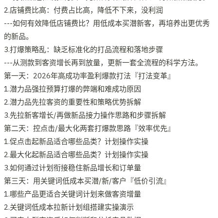
2.店铺费比高：付费占比高，降低不下来，没利润
---如何有效降低店铺费比？用低成本买潜新客，再培养出更优秀
的新品。
3.打爆策略乱：缺乏标准化的打品流程和落地步骤
---从测款到客资增长再到放量，更新一套全流程的科学方法。
第一天：2026年高成功率盈利爆款打法『打法变革』
1.潜力品强拉预算打爆的弊端和难成功原因
2.潜力品先拉客资的重要性和策略优势拆解
3.先拉新客增长/再做新品接力操作思路和步骤拆解
第二天：控点击/最大化两套打爆款思路『效率优先』
1.促点击起新品适合哪些品类？计划操作实操
2.最大化起新品适合哪些品类？计划操作实操
3.如何通过计划衔接稳住新品增长和订单量
第三天：用关键词低成本买潜/新/客户『低价引流』
1.哪些产品更适合关键词计划来做客资增量
2.关键词低成本拉新计划组搭建实操演示