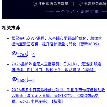
相关推荐
松鼠会电商VIP课程，从基础布局到高阶优化，助你掌
握淘宝运营逻辑，提升店铺流量与转化（更新0809）
1765
0
2026最新淘宝无人直播带货，日入1k+，无违规·稳定·
可持续，抓住风口，轻松上手，收益可见【揭秘】
1500
0
2026年多个真实落地副业项目，手把手带你搭建被动收
入管道（淘宝无人直播、海外TK拉新、CSGO饰品交
易、去水印小程序等）【揭秘】