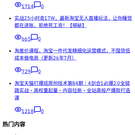
1714
0
实战25小时卖17W，最新淘宝无人直播玩法，让你睡觉
都在进账，拒绝死工资！【揭秘】
665
0
淘差价课程，淘宝一件代发精细化运营模式，不囤货低
成本做电商（更新26年7月）
729
0
淘宝天猫打爆班原创技术第84期｜4剑合1必爆2.0全链
路实战・高权重起量・内容拉新・全站高投产爆款打造
课
1218
0
热门内容