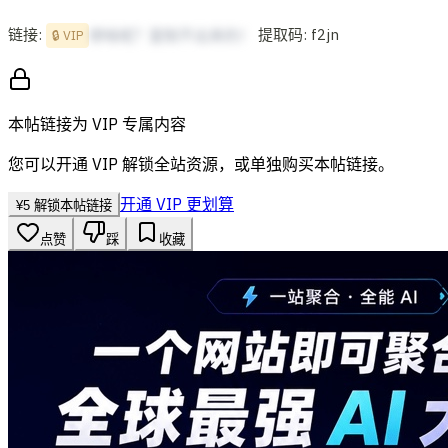
链接:
提取码: f2jn
想啥呢？复制不出来的！
🔒 VIP
本帖链接为 VIP 专属内容
您可以开通 VIP 解锁全站资源，或单独购买本帖链接。
开通 VIP 更划算
¥
5
解锁本帖链接
点赞
踩
收藏