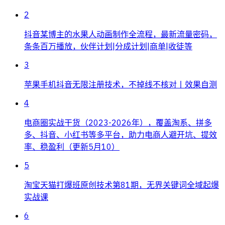
2
抖音某博主的水果人动画制作全流程，最新流量密码，
条条百万播放，伙伴计划|分成计划|商单|收徒等
3
苹果手机抖音无限注册技术，不掉线不核对丨效果自测
4
电商圈实战干货（2023-2026年），覆盖淘系、拼多
多、抖音、小红书等多平台，助力电商人避开坑、提效
率、稳盈利（更新5月10）
5
淘宝天猫打爆班原创技术第81期，无界关键词全域起爆
实战课
6