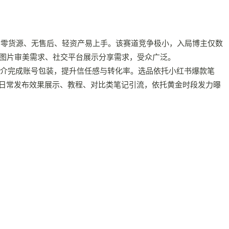
定、零货源、无售后、轻资产易上手。该赛道竞争极小，入局博主仅数
风图片审美需求、社交平台展示分享需求，受众广泛。
简介完成账号包装，提升信任感与转化率。选品依托小红书爆款笔
日常发布效果展示、教程、对比类笔记引流，依托黄金时段发力曝