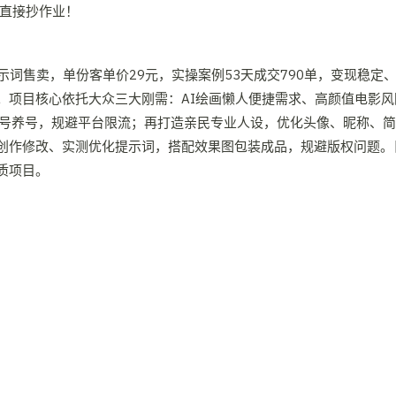
示词售卖，单份客单价29元，实操案例53天成交790单，变现稳
。项目核心依托大众三大刚需：AI绘画懒人便捷需求、高颜值电影
人刷号养号，规避平台限流；再打造亲民专业人设，优化头像、昵称、
创作修改、实测优化提示词，搭配效果图包装成品，规避版权问题。
质项目。