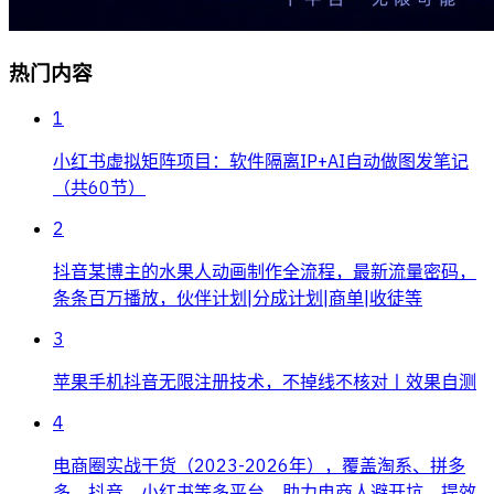
热门内容
1
小红书虚拟矩阵项目：软件隔离IP+AI自动做图发笔记
（共60节）
2
抖音某博主的水果人动画制作全流程，最新流量密码，
条条百万播放，伙伴计划|分成计划|商单|收徒等
3
苹果手机抖音无限注册技术，不掉线不核对丨效果自测
4
电商圈实战干货（2023-2026年），覆盖淘系、拼多
多、抖音、小红书等多平台，助力电商人避开坑、提效