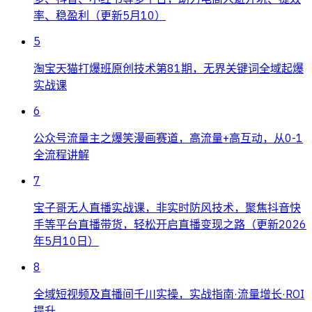
率、稳盈利（更新5月10）
5
淘宝天猫打爆班原创技术第81期，无界关键词全域起爆
实战课
6
公众号流量主之爆笑漫画赛道，高流量+高互动，从0-1
全流程讲解
7
宝子哥无人直播实战课，非实时防风技术，聚焦抖音快
手等平台直播带货，轻松开启直播变现之路（更新2026
年5月10日）
8
全域短视频及直播间千川实操，实战指南·流量增长·ROI
提升