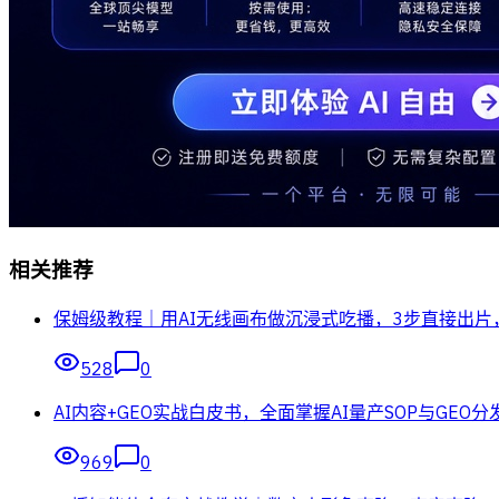
相关推荐
保姆级教程｜用AI无线画布做沉浸式吃播，3步直接出
528
0
AI内容+GEO实战白皮书，全面掌握AI量产SOP与GEO
969
0