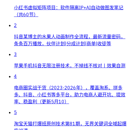
小红书虚拟矩阵项目：软件隔离IP+AI自动做图发笔记
（共60节）
2
抖音某博主的水果人动画制作全流程，最新流量密码，
条条百万播放，伙伴计划|分成计划|商单|收徒等
3
苹果手机抖音无限注册技术，不掉线不核对丨效果自测
4
电商圈实战干货（2023-2026年），覆盖淘系、拼多
多、抖音、小红书等多平台，助力电商人避开坑、提效
率、稳盈利（更新5月10）
5
淘宝天猫打爆班原创技术第81期，无界关键词全域起爆