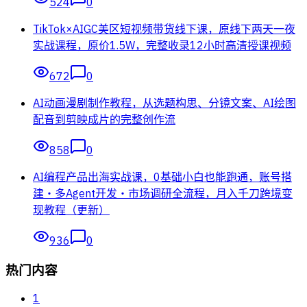
524
0
TikTok×AIGC美区短视频带货线下课，原线下两天一夜
实战课程，原价1.5W，完整收录12小时高清授课视频
672
0
AI动画漫剧制作教程，从选题构思、分镜文案、AI绘图
配音到剪映成片的完整创作流
858
0
AI编程产品出海实战课，0基础小白也能跑通，账号搭
建・多Agent开发・市场调研全流程，月入千刀跨境变
现教程（更新）
936
0
热门内容
1