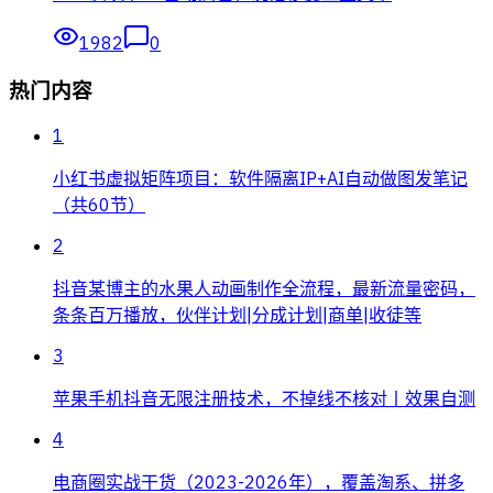
1982
0
热门内容
1
小红书虚拟矩阵项目：软件隔离IP+AI自动做图发笔记
（共60节）
2
抖音某博主的水果人动画制作全流程，最新流量密码，
条条百万播放，伙伴计划|分成计划|商单|收徒等
3
苹果手机抖音无限注册技术，不掉线不核对丨效果自测
4
电商圈实战干货（2023-2026年），覆盖淘系、拼多