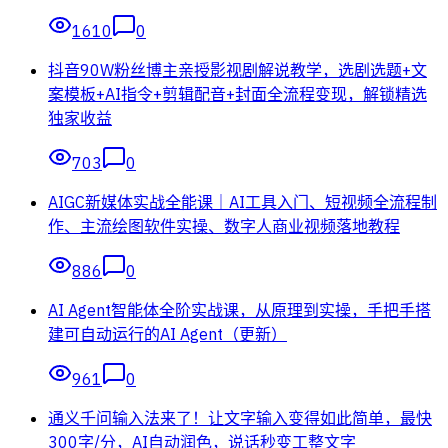
1610
0
抖音90W粉丝博主亲授影视剧解说教学，选剧选题+文
案模板+AI指令+剪辑配音+封面全流程变现，解锁精选
独家收益
703
0
AIGC新媒体实战全能课｜AI工具入门、短视频全流程制
作、主流绘图软件实操、数字人商业视频落地教程
886
0
AI Agent智能体全阶实战课，从原理到实操，手把手搭
建可自动运行的AI Agent（更新）
961
0
通义千问输入法来了！让文字输入变得如此简单，最快
300字/分，AI自动润色，说话秒变工整文字