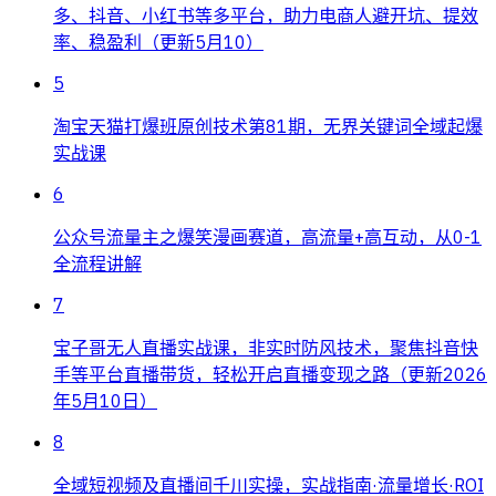
多、抖音、小红书等多平台，助力电商人避开坑、提效
率、稳盈利（更新5月10）
5
淘宝天猫打爆班原创技术第81期，无界关键词全域起爆
实战课
6
公众号流量主之爆笑漫画赛道，高流量+高互动，从0-1
全流程讲解
7
宝子哥无人直播实战课，非实时防风技术，聚焦抖音快
手等平台直播带货，轻松开启直播变现之路（更新2026
年5月10日）
8
全域短视频及直播间千川实操，实战指南·流量增长·ROI