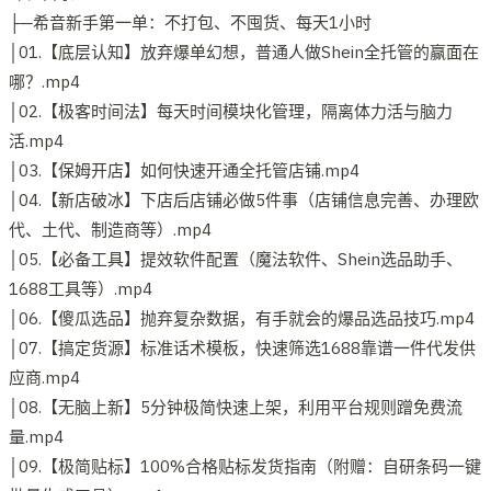
├─希音新手第一单：不打包、不囤货、每天1小时
│01.【底层认知】放弃爆单幻想，普通人做Shein全托管的赢面在
哪？.mp4
│02.【极客时间法】每天时间模块化管理，隔离体力活与脑力
活.mp4
│03.【保姆开店】如何快速开通全托管店铺.mp4
│04.【新店破冰】下店后店铺必做5件事（店铺信息完善、办理欧
代、土代、制造商等）.mp4
│05.【必备工具】提效软件配置（魔法软件、Shein选品助手、
1688工具等）.mp4
│06.【傻瓜选品】抛弃复杂数据，有手就会的爆品选品技巧.mp4
│07.【搞定货源】标准话术模板，快速筛选1688靠谱一件代发供
应商.mp4
│08.【无脑上新】5分钟极简快速上架，利用平台规则蹭免费流
量.mp4
│09.【极简贴标】100%合格贴标发货指南（附赠：自研条码一键