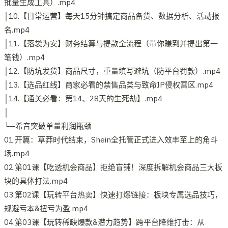
批量生成工具）.mp4
│10.【日常运营】每天15分钟搞定商品备货、数据分析、活动报
名.mp4
│11.【落袋为安】财务结算与提款全流程（带你賺到并提出第一
笔钱）.mp4
│12.【防坑发货】商品尺寸，重量填写避坑（防平台罚款）.mp4
│13.【选品红线】商家必看的禁售品类与致命IP侵权雷区.mp4
│14.【通关必看：第14、28天的生死劫】.mp4
│
└─希音突破单量利润瓶颈
01.开篇：草莽时代结束，Shein全托管正式进入效率至上的角斗
场.mp4
02.第01课【吃透机会商品】拒绝盲铺！深度拆解机会商品三大板
块的具体打法.mp4
03.第02课【玩转平台热卖】快速打爆链接：板块专属选品技巧，
规避亏本&扭亏为盈.mp4
04.第03课【玩转稀缺爆款&潜力趋势】跨平台降维打击：从