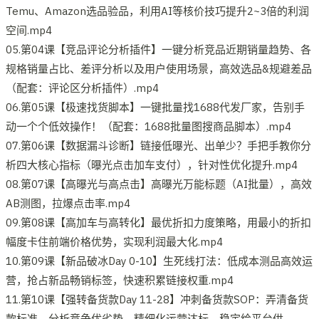
Temu、Amazon选品验品，利用AI等核价技巧提升2~3倍的利润
空间.mp4
05.第04课【竞品评论分析插件】一键分析竞品近期销量趋势、各
规格销量占比、差评分析以及用户使用场景，高效选品&规避差品
（配套：评论区分析插件）.mp4
06.第05课【极速找货脚本】一键批量找1688代发厂家，告别手
动一个个低效操作！（配套：1688批量图搜商品脚本）.mp4
07.第06课【数据漏斗诊断】链接低曝光、出单少？手把手教你分
析四大核心指标（曝光点击加车支付），针对性优化提升.mp4
08.第07课【高曝光与高点击】高曝光万能标题（AI批量），高效
AB测图，拉爆点击率.mp4
09.第08课【高加车与高转化】最优折扣力度策略，用最小的折扣
幅度卡住前端价格优势，实现利润最大化.mp4
10.第09课【新品破冰Day 0-10】生死线打法：低成本测品高效运
营，抢占新品畅销标签，快速积累链接权重.mp4
11.第10课【强转备货款Day 11-28】冲刺备货款SOP：弄清备货
款标准，分析竞争优劣势，精细化运营达标，稳定给平台供