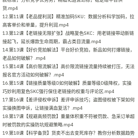
货.mp4
12.第11课【老品提利润】精准加码SKU：数据分析科学加码，拉
高客单价和单量，提升利润.mp4
13.第12课【老链接无限扩张】战略复色SKC：用老链接带动新链
接起飞，延长爆款生命周期，霸占类目流量.mp4
14.第13课【好价竞拍解法】平台好价竞拍，新品如何打爆链接，
老品如何破解？.mp4
15.第14课【高价限流解法】高价限流链接流量持续被打压，无法
报名官方活动如何破解？.mp4
16.第15课【链接质量等级D如何破解】质量等级D级降权，实操
巧妙利用复色SKC强行保住老链接的权重与评论区.mp4
17.第16课【差评侵权申诉】差评申诉技巧；盗图侵权被下架如何
实操换图申诉，让链接满血复活？.mp4
18.第17课【规避高频罚款】重量体积重不符被罚款、急采订单超
时被罚款的实操防坑规避策略.mp4
19.第18课【科学备货】货卖不出去变死库存？教你分析数据趋势