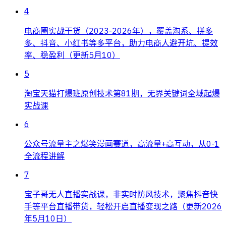
4
电商圈实战干货（2023-2026年），覆盖淘系、拼多
多、抖音、小红书等多平台，助力电商人避开坑、提效
率、稳盈利（更新5月10）
5
淘宝天猫打爆班原创技术第81期，无界关键词全域起爆
实战课
6
公众号流量主之爆笑漫画赛道，高流量+高互动，从0-1
全流程讲解
7
宝子哥无人直播实战课，非实时防风技术，聚焦抖音快
手等平台直播带货，轻松开启直播变现之路（更新2026
年5月10日）