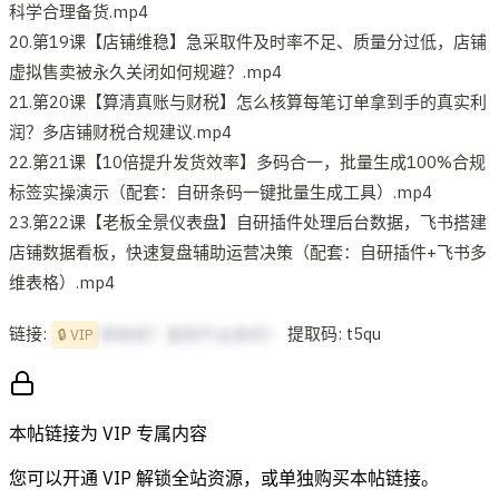
科学合理备货.mp4
20.第19课【店铺维稳】急采取件及时率不足、质量分过低，店铺
虚拟售卖被永久关闭如何规避？.mp4
21.第20课【算清真账与财税】怎么核算每笔订单拿到手的真实利
润？多店铺财税合规建议.mp4
22.第21课【10倍提升发货效率】多码合一，批量生成100%合规
标签实操演示（配套：自研条码一键批量生成工具）.mp4
23.第22课【老板全景仪表盘】自研插件处理后台数据，飞书搭建
店铺数据看板，快速复盘辅助运营决策（配套：自研插件+飞书多
维表格）.mp4
链接:
提取码: t5qu
想啥呢？复制不出来的！
🔒 VIP
本帖链接为 VIP 专属内容
您可以开通 VIP 解锁全站资源，或单独购买本帖链接。