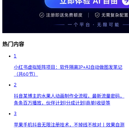
热门内容
1
小红书虚拟矩阵项目：软件隔离IP+AI自动做图发笔记
（共60节）
2
抖音某博主的水果人动画制作全流程，最新流量密码，
条条百万播放，伙伴计划|分成计划|商单|收徒等
3
苹果手机抖音无限注册技术，不掉线不核对丨效果自测