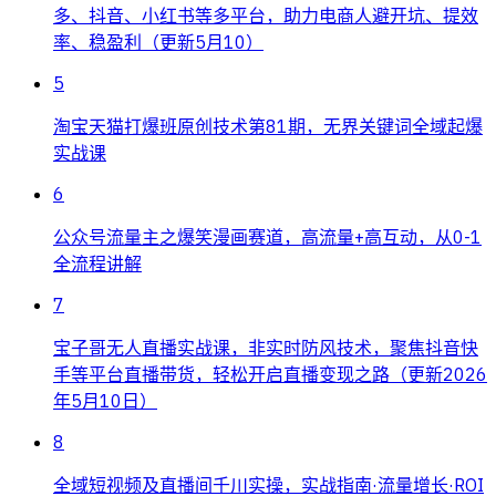
多、抖音、小红书等多平台，助力电商人避开坑、提效
率、稳盈利（更新5月10）
5
淘宝天猫打爆班原创技术第81期，无界关键词全域起爆
实战课
6
公众号流量主之爆笑漫画赛道，高流量+高互动，从0-1
全流程讲解
7
宝子哥无人直播实战课，非实时防风技术，聚焦抖音快
手等平台直播带货，轻松开启直播变现之路（更新2026
年5月10日）
8
全域短视频及直播间千川实操，实战指南·流量增长·ROI