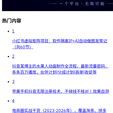
热门内容
1
小红书虚拟矩阵项目：软件隔离IP+AI自动做图发笔记
（共60节）
2
抖音某博主的水果人动画制作全流程，最新流量密码，
条条百万播放，伙伴计划|分成计划|商单|收徒等
3
苹果手机抖音无限注册技术，不掉线不核对丨效果自测
4
电商圈实战干货（2023-2026年），覆盖淘系、拼多