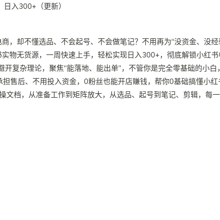
电商，却不懂选品、不会起号、不会做笔记？不用再为“没资金、没经
书实物无货源，一周快速上手，轻松实现日入300+，彻底解锁小红
避开复杂理论，聚焦“能落地、能出单”，不管你是完全零基础的小白
承担售后、不用投入资金，0粉丝也能开店賺钱，帮你0基础搞懂小红
实操文档，从准备工作到矩阵放大，从选品、起号到笔记、剪辑，每