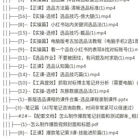
││├──[3]--【正课】选品方法篇-清晰选品标准(1).mp4
││├──[16]--【实操-选修】选品技巧-傍大腿(1).mp4
││├──[8]--【实操篇】小红书站内关键词选品法(1).mp4
││├──[15]--【实操-选修】选品技巧-截品(1).mp4
││├──[7]--【实操篇】电脑版考古加选品法教程（电脑手机2选1即可
││├──[9]--【实操篇】看一个品在小红书的表现&找对标账号(1).m
││├──[11]--【选品作业】不要被困住，有问题及时求助(1).mp4
││├──[2]--【正课】选品认知篇(1).mp4
││├──[14]--【正课-选修】选品技巧篇(1).mp4
││├──[10]--【工具提效】抓取对标博主笔记并分析（需要电脑）(1
││├──[12]--【实操-选修】灰豚数据选品法(1).mp4
││├──(1)--新版选品课程的课件合集-选品课程录制课件.pptx
│├──{3}--笔记篇（AI写笔记咨询助教，时间非常紧可以倍速过）
││├──#2#--【配套文档】怎么制作爆款笔记封面和测试脚本_相
│││├──(1)--怎么制作爆款视频封面和标题.pdf
││├──[8]--【正课】爆款笔记第3课-技能进阶篇(1).mp4