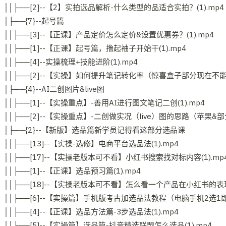
││├──[2]--【2】实拍选品解析-什么类型的品适合实拍？(1).mp4
│├──{7}--起号篇
││├──[3]--【正课】产品定价怎么定价&设置优惠券？(1).mp4
││├──[1]--【正课】起号篇，撸起袖子开始干(1).mp4
││├──[4]--实操梳理+技能进阶(1).mp4
││├──[2]--【实操】如何提升笔记转化率（惊喜盒子部分现在不能用
│├──{4}--AI二创图片&live图
││├──[1]--【实操重点】-善用AI进行图文笔记二创(1).mp4
││├──[2]--【实操重点】-二创做实况（live）图的思路（苹果&部分
│├──{2}--【新版】选品篇新学员记得看这部分选品课
││├──[13]--【实操-选修】电商平台选品法(1).mp4
││├──[17]--【实操老版本可不看】小红书搜索找对标内容(1).mp
││├──[1]--【正课】选品预习篇(1).mp4
││├──[18]--【实操老版本可不看】怎么看一个产品在小红书的表现.M
││├──[6]--【实操篇】手机版考古加选品法教程（电脑手机2选1即可
││├──[4]--【正课】选品方法篇-3步选品法(1).mp4
││├──[5]--【实操篇】选品篇-抖音精选联盟怎么选品(1).mp4