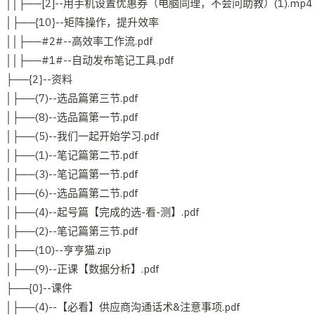
││├──[2]--用手机设置优惠券（电脑同理，不会问助教）(1).mp4
│├──{10}--矩阵操作，提升效率
││├──#2#--高效率工作流.pdf
││├──#1#--自动发布笔记工具.pdf
├──{2}--资料
│├──(7)--选品篇第三节.pdf
│├──(8)--选品篇第一节.pdf
│├──(5)--我们一起开始学习.pdf
│├──(1)--笔记篇第二节.pdf
│├──(3)--笔记篇第一节.pdf
│├──(6)--选品篇第二节.pdf
│├──(4)--起号篇【完成的选-看-测】.pdf
│├──(2)--笔记篇第三节.pdf
│├──(10)--亨亨猫.zip
│├──(9)--正课【数据分析】.pdf
├──{0}--课件
│├──(4)--【必看】供应商沟通话术&注意事项.pdf