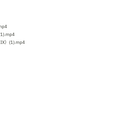
mp4
).mp4
）(1).mp4