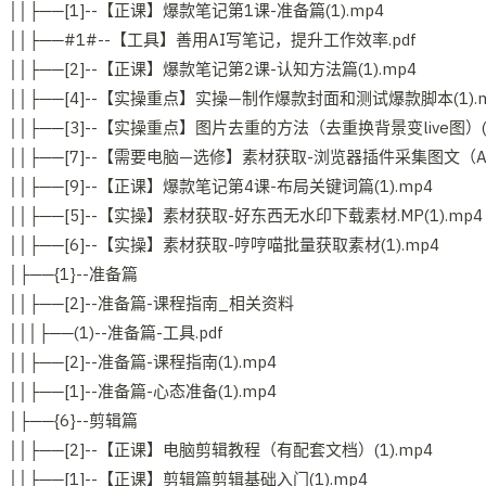
││├──[1]--【正课】爆款笔记第1课-准备篇(1).mp4
││├──#1#--【工具】善用AI写笔记，提升工作效率.pdf
││├──[2]--【正课】爆款笔记第2课-认知方法篇(1).mp4
││├──[4]--【实操重点】实操—制作爆款封面和测试爆款脚本(1).
││├──[3]--【实操重点】图片去重的方法（去重换背景变live图）(1
││├──[7]--【需要电脑—选修】素材获取-浏览器插件采集图文（AIX
││├──[9]--【正课】爆款笔记第4课-布局关键词篇(1).mp4
││├──[5]--【实操】素材获取-好东西无水印下载素材.MP(1).mp4
││├──[6]--【实操】素材获取-哼哼喵批量获取素材(1).mp4
│├──{1}--准备篇
││├──[2]--准备篇-课程指南_相关资料
│││├──(1)--准备篇-工具.pdf
││├──[2]--准备篇-课程指南(1).mp4
││├──[1]--准备篇-心态准备(1).mp4
│├──{6}--剪辑篇
││├──[2]--【正课】电脑剪辑教程（有配套文档）(1).mp4
││├──[1]--【正课】剪辑篇剪辑基础入门(1).mp4