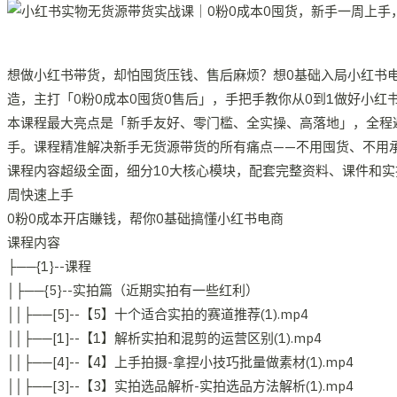
想做小红书带货，却怕囤货压钱、售后麻烦？想0基础入局小红书
造，主打「0粉0成本0囤货0售后」，手把手教你从0到1做好小红
本课程最大亮点是「新手友好、零门槛、全实操、高落地」，全程
手。课程精准解决新手无货源带货的所有痛点——不用囤货、不用
课程内容超级全面，细分10大核心模块，配套完整资料、课件和
周快速上手
0粉0成本开店賺钱，帮你0基础搞懂小红书电商
课程内容
├──{1}--课程
│├──{5}--实拍篇（近期实拍有一些红利）
││├──[5]--【5】十个适合实拍的赛道推荐(1).mp4
││├──[1]--【1】解析实拍和混剪的运营区别(1).mp4
││├──[4]--【4】上手拍摄-拿捏小技巧批量做素材(1).mp4
││├──[3]--【3】实拍选品解析-实拍选品方法解析(1).mp4