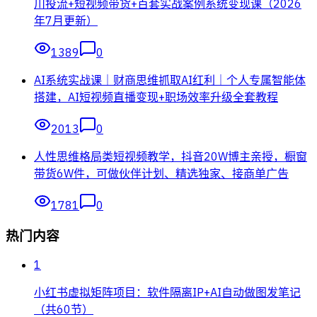
川投流+短视频带货+百套实战案例系统变现课（2026
年7月更新）
1389
0
AI系统实战课｜财商思维抓取AI红利｜个人专属智能体
搭建，AI短视频直播变现+职场效率升级全套教程
2013
0
人性思维格局类短视频教学，抖音20W博主亲授，橱窗
带货6W件，可做伙伴计划、精选独家、接商单广告
1781
0
热门内容
1
小红书虚拟矩阵项目：软件隔离IP+AI自动做图发笔记
（共60节）