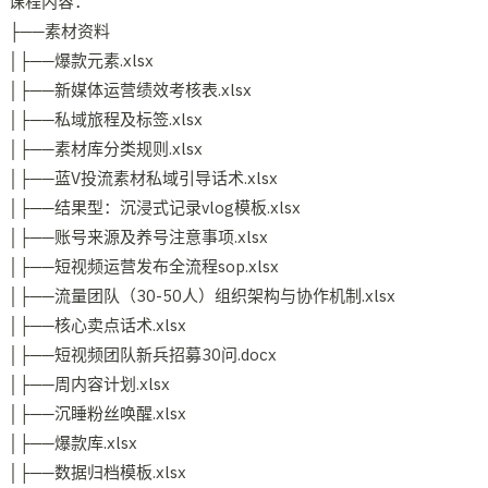
课程内容：
├──素材资料
│├──爆款元素.xlsx
│├──新媒体运营绩效考核表.xlsx
│├──私域旅程及标签.xlsx
│├──素材库分类规则.xlsx
│├──蓝V投流素材私域引导话术.xlsx
│├──结果型：沉浸式记录vlog模板.xlsx
│├──账号来源及养号注意事项.xlsx
│├──短视频运营发布全流程sop.xlsx
│├──流量团队（30-50人）组织架构与协作机制.xlsx
│├──核心卖点话术.xlsx
│├──短视频团队新兵招募30问.docx
│├──周内容计划.xlsx
│├──沉睡粉丝唤醒.xlsx
│├──爆款库.xlsx
│├──数据归档模板.xlsx