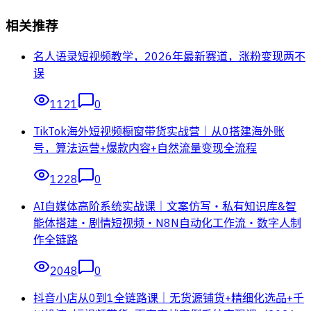
相关推荐
名人语录短视频教学，2026年最新赛道，涨粉变现两不
误
1121
0
TikTok海外短视频橱窗带货实战营｜从0搭建海外账
号，算法运营+爆款内容+自然流量变现全流程
1228
0
AI自媒体高阶系统实战课｜文案仿写・私有知识库&智
能体搭建・剧情短视频・N8N自动化工作流・数字人制
作全链路
2048
0
抖音小店从0到1全链路课｜无货源铺货+精细化选品+千