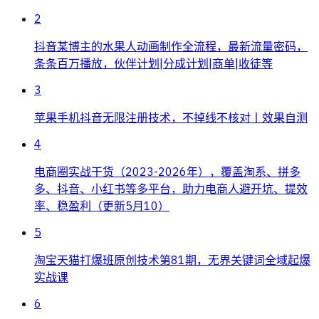
2
抖音某博主的水果人动画制作全流程，最新流量密码，
条条百万播放，伙伴计划|分成计划|商单|收徒等
3
苹果手机抖音无限注册技术，不掉线不核对丨效果自测
4
电商圈实战干货（2023-2026年），覆盖淘系、拼多
多、抖音、小红书等多平台，助力电商人避开坑、提效
率、稳盈利（更新5月10）
5
淘宝天猫打爆班原创技术第81期，无界关键词全域起爆
实战课
6