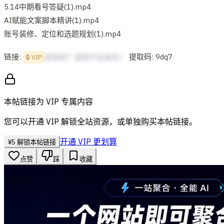
5.14中期看号答疑(1).mp4
AI赋能文案脚本精讲(1).mp4
账号装修、定位和选题规划(1).mp4
链接:
提取码: 9dq7
想啥呢？复制不出来的！
🔒 VIP
本帖链接为 VIP 专属内容
您可以开通 VIP 解锁全站资源，或单独购买本帖链接。
开通 VIP 更划算
¥
5
解锁本帖链接
点赞
踩
收藏