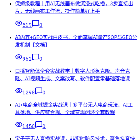
保姆级教程｜用AI无线画布做沉浸式吃播，3步直接出
片，无线画布工作流，操作简单好上手
519
0
AI内容+GEO实战白皮书，全面掌握AI量产SOP与GEO分
发机制【文档】
962
0
口播智能体全套实战教学｜数字人形象克隆、声音克
隆、AI视频生成、文案改写、软件配置零基础落地课
1298
0
AI+电商全域掘金实战课｜多平台无人电商玩法、AI工
具落地、供应链合规、全域变现闭环全套教程
1450
0
宝子哥无人直播实战课，非实时防风技术，聚焦抖音快