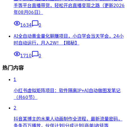
手等平台直播带货，轻松开启直播变现之路（更新2026
年08月06日）
1634
0
AI全自动黄金量化躺賺项目，小白学会当天学会，24小
时自动运行，月入2W！【揭秘】
1710
0
热门内容
1
小红书虚拟矩阵项目：软件隔离IP+AI自动做图发笔记
（共60节）
2
抖音某博主的水果人动画制作全流程，最新流量密码，
条条百万播放，伙伴计划|分成计划|商单|收徒等