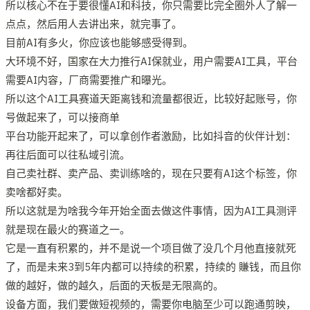
所以核心不在于要很懂AI和科技，你只需要比完全圈外人了解一
点点，然后用人去讲出来，就完事了。
目前AI有多火，你应该也能够感受得到。
大环境不好，国家在大力推行AI保就业，用户需要AI工具，平台
需要AI内容，厂商需要推广和曝光。
所以这个AI工具赛道天距离钱和流量都很近，比较好起账号，你
号做起来了，可以接商单
平台功能开起来了，可以拿创作者激励，比如抖音的伙伴计划：
再往后面可以往私域引流。
自己卖社群、卖产品、卖训练啥的，现在只要有AI这个标签，你
卖啥都好卖。
所以这就是为啥我今年开始全面去做这件事情，因为AI工具测评
就是现在最火的赛道之一。
它是一直有积累的，并不是说一个项目做了没几个月他直接就死
了，而是未来3到5年内都可以持续的积累，持续的 賺钱，而且你
做的越好，做的越久，后面的天板是无限高的。
设备方面，我们要做短视频的，需要你电脑至少可以跑通剪映，