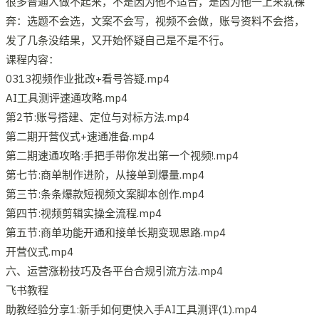
很多普通人做不起来，不是因为他不适合，是因为他一上来就裸
奔：选题不会选，文案不会写，视频不会做，账号资料不会搭，
发了几条没结果，又开始怀疑自己是不是不行。
课程内容：
0313视频作业批改+看号答疑.mp4
AI工具测评速通攻略.mp4
第2节:账号搭建、定位与对标方法.mp4
第二期开营仪式+速通准备.mp4
第二期速通攻略:手把手带你发出第一个视频!.mp4
第七节:商单制作进阶，从接单到爆量.mp4
第三节:条条爆款短视频文案脚本创作.mp4
第四节:视频剪辑实操全流程.mp4
第五节:商单功能开通和接单长期变现思路.mp4
开营仪式.mp4
六、运营涨粉技巧及各平台合规引流方法.mp4
飞书教程
助教经验分享1:新手如何更快入手AI工具测评(1).mp4