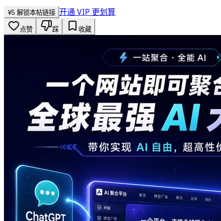
开通 VIP 更划算
¥
5
解锁本帖链接
点赞
踩
收藏