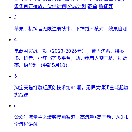
条条百万播放，伙伴计划|分成计划|商单|收徒等
3
苹果手机抖音无限注册技术，不掉线不核对丨效果自测
4
电商圈实战干货（2023-2026年），覆盖淘系、拼多
多、抖音、小红书等多平台，助力电商人避开坑、提效
率、稳盈利（更新5月10）
5
淘宝天猫打爆班原创技术第81期，无界关键词全域起爆
实战课
6
公众号流量主之爆笑漫画赛道，高流量+高互动，从0-1
全流程讲解