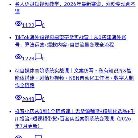
名人语录短视频教学，2026年最新赛道，涨粉变现两不
误
1122
0
TikTok海外短视频橱窗带货实战营｜从0搭建海外账
号，算法运营+爆款内容+自然流量变现全流程
1228
0
AI自媒体高阶系统实战课｜文案仿写・私有知识库&智
能体搭建・剧情短视频・N8N自动化工作流・数字人制
作全链路
2048
0
抖音小店从0到1全链路课｜无货源铺货+精细化选品+千
川投流+短视频带货+百套实战案例系统变现课（2026
年7月更新）