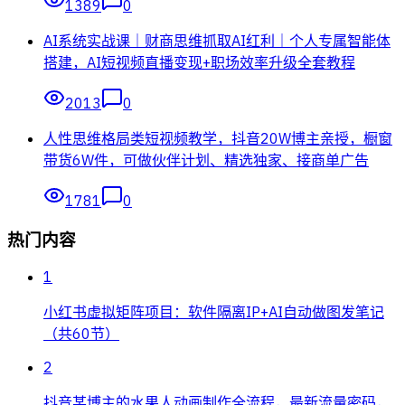
1389
0
AI系统实战课｜财商思维抓取AI红利｜个人专属智能体
搭建，AI短视频直播变现+职场效率升级全套教程
2013
0
人性思维格局类短视频教学，抖音20W博主亲授，橱窗
带货6W件，可做伙伴计划、精选独家、接商单广告
1781
0
热门内容
1
小红书虚拟矩阵项目：软件隔离IP+AI自动做图发笔记
（共60节）
2
抖音某博主的水果人动画制作全流程，最新流量密码，