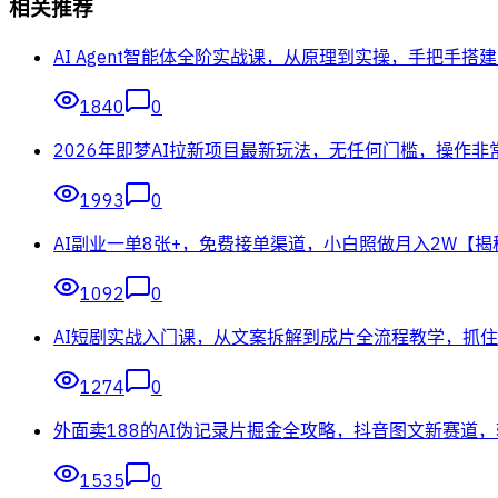
相关推荐
AI Agent智能体全阶实战课，从原理到实操，手把手搭建可
1840
0
2026年即梦AI拉新项目最新玩法，无任何门槛，操作非
1993
0
AI副业一单8张+，免费接单渠道，小白照做月入2W【揭
1092
0
AI短剧实战入门课，从文案拆解到成片全流程教学，抓
1274
0
外面卖188的AI伪记录片掘金全攻略，抖音图文新赛道
1535
0