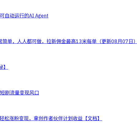
自动运行的AI Agent
常简单，人人都可做，拉新佣金最高13米每单（更新08月07日
秘】
住短剧流量变现风口
，轻松涨粉变现，拿创作者伙伴计划收益【文档】