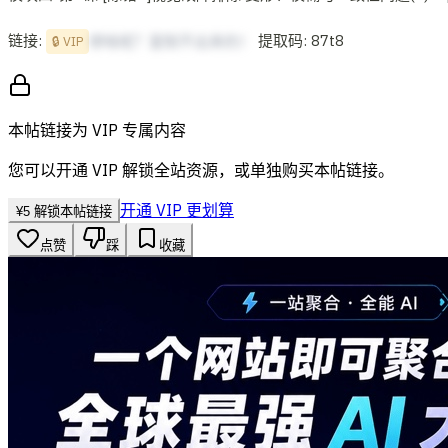
链接:
提取码: 87t8
想啥呢？复制不出来的！
🔒 VIP
本帖链接为 VIP 专属内容
您可以开通 VIP 解锁全站资源，或单独购买本帖链接。
开通 VIP 更划算
¥
5
解锁本帖链接
点赞
踩
收藏