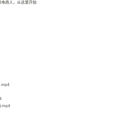
.mp4
4
.mp4