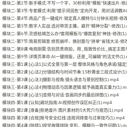
模块二-第2节:新手模式:不写一个字，30秒利用"模板”快速出片-修改(1
模块二-第3节:专家模式:利用“提示词润色”定向开发，用对话调教Al-修
模块二-第4节:商品广告一键成片:锁定真人模特与1分钟长视频-修改(1
模块二-第5节:数字人实战:选对带货主播，避开“精神分裂”-修改(1).
模块二-第6节:灵感枯竭怎么办?套用模板与“爆款复刻”神技-修改(1).
模块二-第7节:简易剪辑室:修剪崩坏、换封面与“拼单”省钱大法-修改(1
模块二-第8课:电商刚需:告别昂贵商拍，用_极致性价比_搞定主图与海
模块二-第9节:详情页革命:Al一键排版，还是_可编辑”的活文件(1).
模块三-第1课:[心法1]公式全景与第一层:整体风格与角色承诺(锚定)(1
模块三-第2课:[心法2]分镜结构与时间节奏:15秒黄金三段式设计(1).
模块三-第3课:[心法3]摄影与视角:镜头语言与景别控制(1).mp4
模块三-第4课:[心法4]物理动态与因果逻辑:赋予画面真实重力(1).m
模块三-第5课:[心法5]音频与对话:音画同步的最后拼图(1).mp4
模块四-第1课:[认知]避坑指南:Al视频创作误区纠正(1).mp4
模块四-第2课:[准备]拒绝废片:图片素材的5大死穴与规范(1).mp4
模块四-第3课:[合规]账号安全红线:违规词排查与过审技巧(1).mp4
模块四-第4课:[除错1]视觉故障排除:变形、模糊与一致性问题(1).m