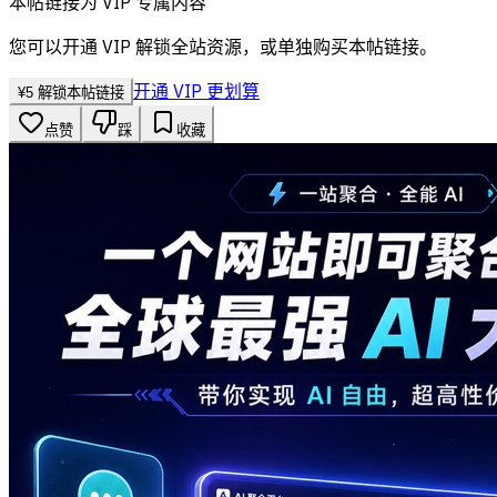
本帖链接为 VIP 专属内容
您可以开通 VIP 解锁全站资源，或单独购买本帖链接。
开通 VIP 更划算
¥
5
解锁本帖链接
点赞
踩
收藏