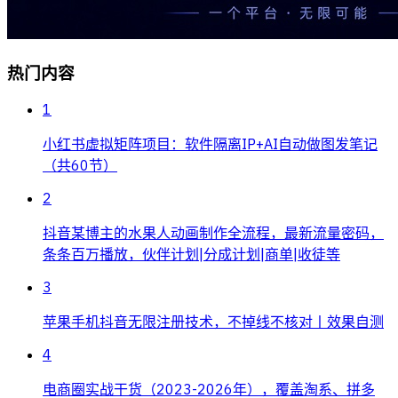
热门内容
1
小红书虚拟矩阵项目：软件隔离IP+AI自动做图发笔记
（共60节）
2
抖音某博主的水果人动画制作全流程，最新流量密码，
条条百万播放，伙伴计划|分成计划|商单|收徒等
3
苹果手机抖音无限注册技术，不掉线不核对丨效果自测
4
电商圈实战干货（2023-2026年），覆盖淘系、拼多