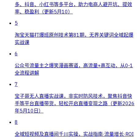
多、抖音、小红书等多平台，助力电商人避开坑、提效
率、稳盈利（更新5月10）
5
淘宝天猫打爆班原创技术第81期，无界关键词全域起爆
实战课
6
公众号流量主之爆笑漫画赛道，高流量+高互动，从0-1
全流程讲解
7
宝子哥无人直播实战课，非实时防风技术，聚焦抖音快
手等平台直播带货，轻松开启直播变现之路（更新2026
年5月10日）
8
全域短视频及直播间千川实操，实战指南·流量增长·ROI