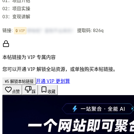
01：项目介绍
02：项目实操
03：变现讲解
链接:
提取码: 826q
想啥呢？复制不出来的！
🔒 VIP
本帖链接为 VIP 专属内容
您可以开通 VIP 解锁全站资源，或单独购买本帖链接。
开通 VIP 更划算
¥
5
解锁本帖链接
点赞
踩
收藏