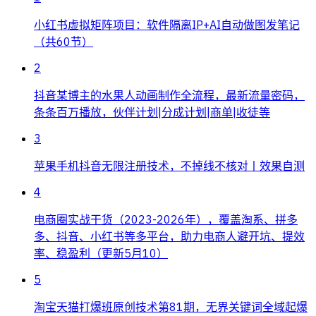
小红书虚拟矩阵项目：软件隔离IP+AI自动做图发笔记
（共60节）
2
抖音某博主的水果人动画制作全流程，最新流量密码，
条条百万播放，伙伴计划|分成计划|商单|收徒等
3
苹果手机抖音无限注册技术，不掉线不核对丨效果自测
4
电商圈实战干货（2023-2026年），覆盖淘系、拼多
多、抖音、小红书等多平台，助力电商人避开坑、提效
率、稳盈利（更新5月10）
5
淘宝天猫打爆班原创技术第81期，无界关键词全域起爆