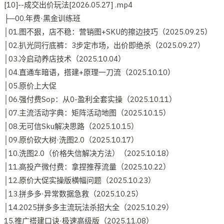
[10]--成交出价玩法[2026.05.27] .mp4
├─00.年费·黑金训练班
│01.图不狠，店不稳：营销图+SKU的擦边技巧（2025.09.25）
│02.扒光同行底裤：3步定市场，出价即绝杀（2025.09.27）
│03.冷启动养店技术（2025.10.04）
│04.直通车暗语，搭建+原理一刀流（2025.10.10）
│05.原价上大促
│06.强付费Sop：从0-盈利全套实操（2025.10.11）
│07.主流活动字典：矩阵活动地图（2025.10.15）
│08.无可信Sku解决思路（2025.10.15）
│09.原价砍大树·洗图2.0（2025.10.17）
│10.洗图2.0（价格失信解决方法）（2025.10.18）
│11.高投产微付费：拿捏推荐流量（2025.10.22）
│12.原价大促实操版横幅问题（2025.10.23）
│13.拼多多·异常数据急救（2025.10.25）
│14.2025拼多多主流玩法杀招大全（2025.10.29）
15.推广搭建口诀·极速高级版（2025.11.08）