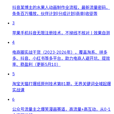
抖音某博主的水果人动画制作全流程，最新流量密码，
条条百万播放，伙伴计划|分成计划|商单|收徒等
3
苹果手机抖音无限注册技术，不掉线不核对丨效果自测
4
电商圈实战干货（2023-2026年），覆盖淘系、拼多
多、抖音、小红书等多平台，助力电商人避开坑、提效
率、稳盈利（更新5月10）
5
淘宝天猫打爆班原创技术第81期，无界关键词全域起爆
实战课
6
公众号流量主之爆笑漫画赛道，高流量+高互动，从0-1