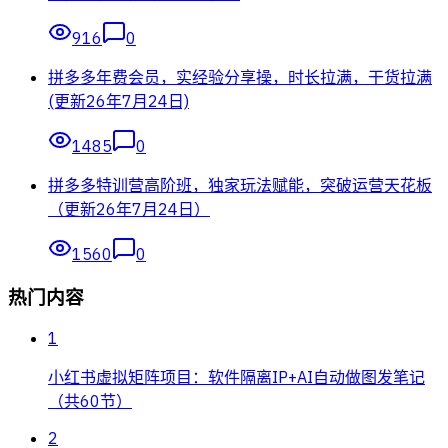
916
0
拼多多年费会员，实经验分享操，时长拉满，干货拉满
(更新26年7月24日)
1485
0
拼多多特训营高阶班，独家玩法赋能，突破运营天花板
（更新26年7月24日）
1560
0
热门内容
1
小红书虚拟矩阵项目：软件隔离IP+AI自动做图发笔记
（共60节）
2