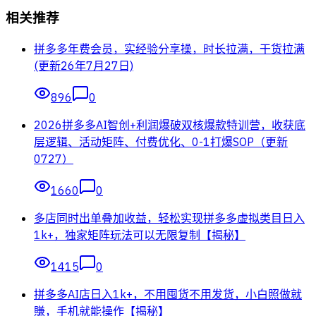
相关推荐
拼多多年费会员，实经验分享操，时长拉满，干货拉满
(更新26年7月27日)
896
0
2026拼多多AI智创+利润爆破双核爆款特训营，收获底
层逻辑、活动矩阵、付费优化、0-1打爆SOP（更新
0727）
1660
0
多店同时出单叠加收益，轻松实现拼多多虚拟类目日入
1k+，独家矩阵玩法可以无限复制【揭秘】
1415
0
拼多多AI店日入1k+，不用囤货不用发货，小白照做就
賺，手机就能操作【揭秘】