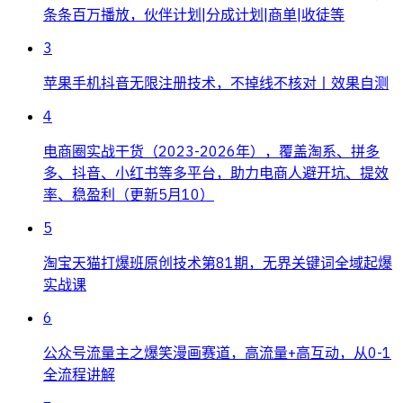
条条百万播放，伙伴计划|分成计划|商单|收徒等
3
苹果手机抖音无限注册技术，不掉线不核对丨效果自测
4
电商圈实战干货（2023-2026年），覆盖淘系、拼多
多、抖音、小红书等多平台，助力电商人避开坑、提效
率、稳盈利（更新5月10）
5
淘宝天猫打爆班原创技术第81期，无界关键词全域起爆
实战课
6
公众号流量主之爆笑漫画赛道，高流量+高互动，从0-1
全流程讲解