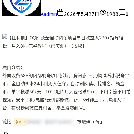
A
admin
2026年5月27日
1988
0
项目介绍：
外面收费688的内部躺賺项目拆解，腾讯旗下QQ阅读看小说賺金
币，全自动脚本24小时无人值守，自动刷阅读、抢排名、领金
币，单号稳賺50/天，10号矩阵月入轻松破8k+！不用引流不用拍
视频，安卓手机/电脑/云机都能做，新手5分钟上手。腾讯大平
台，提现秒到微信支付宝，零套路零封号。
链接:
提取码: d6gp
想啥呢？复制不出来的！
🔒 VIP