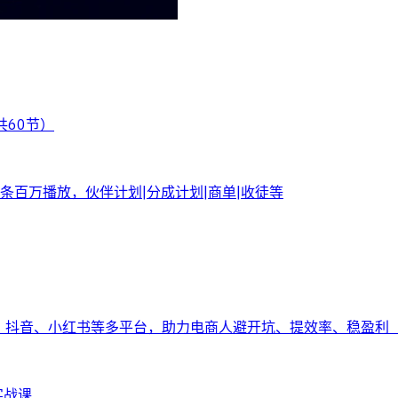
共60节）
百万播放，伙伴计划|分成计划|商单|收徒等
多、抖音、小红书等多平台，助力电商人避开坑、提效率、稳盈利（
实战课