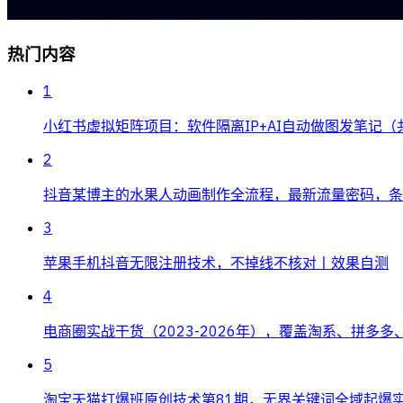
热门内容
1
小红书虚拟矩阵项目：软件隔离IP+AI自动做图发笔记（
2
抖音某博主的水果人动画制作全流程，最新流量密码，条条
3
苹果手机抖音无限注册技术，不掉线不核对丨效果自测
4
电商圈实战干货（2023-2026年），覆盖淘系、拼多
5
淘宝天猫打爆班原创技术第81期，无界关键词全域起爆