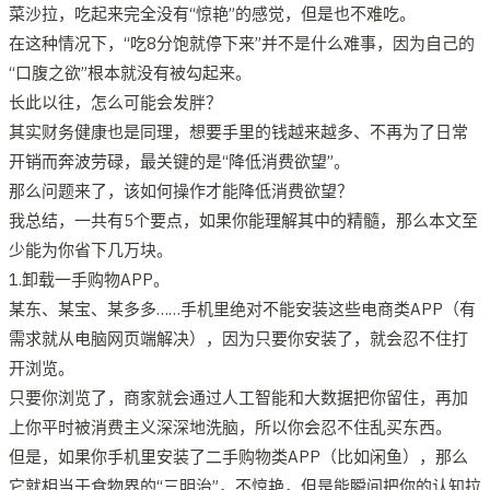
菜沙拉，吃起来完全没有“惊艳”的感觉，但是也不难吃。
在这种情况下，“吃8分饱就停下来”并不是什么难事，因为自己的
“口腹之欲”根本就没有被勾起来。
长此以往，怎么可能会发胖？
其实财务健康也是同理，想要手里的钱越来越多、不再为了日常
开销而奔波劳碌，最关键的是“降低消费欲望”。
那么问题来了，该如何操作才能降低消费欲望？
我总结，一共有5个要点，如果你能理解其中的精髓，那么本文至
少能为你省下几万块。
1.卸载一手购物APP。
某东、某宝、某多多……手机里绝对不能安装这些电商类APP（有
需求就从电脑网页端解决），因为只要你安装了，就会忍不住打
开浏览。
只要你浏览了，商家就会通过人工智能和大数据把你留住，再加
上你平时被消费主义深深地洗脑，所以你会忍不住乱买东西。
但是，如果你手机里安装了二手购物类APP（比如闲鱼），那么
它就相当于食物界的“三明治”，不惊艳，但是能瞬间把你的认知拉