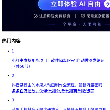
热门内容
1
小红书虚拟矩阵项目：软件隔离IP+AI自动做图发笔记
（共60节）
2
抖音某博主的水果人动画制作全流程，最新流量密码，
条条百万播放，伙伴计划|分成计划|商单|收徒等
3
苹果手机抖音无限注册技术，不掉线不核对丨效果自测