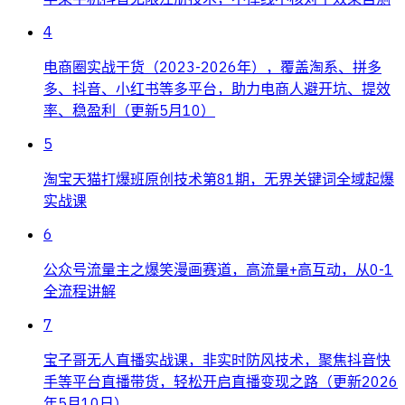
4
电商圈实战干货（2023-2026年），覆盖淘系、拼多
多、抖音、小红书等多平台，助力电商人避开坑、提效
率、稳盈利（更新5月10）
5
淘宝天猫打爆班原创技术第81期，无界关键词全域起爆
实战课
6
公众号流量主之爆笑漫画赛道，高流量+高互动，从0-1
全流程讲解
7
宝子哥无人直播实战课，非实时防风技术，聚焦抖音快
手等平台直播带货，轻松开启直播变现之路（更新2026
年5月10日）