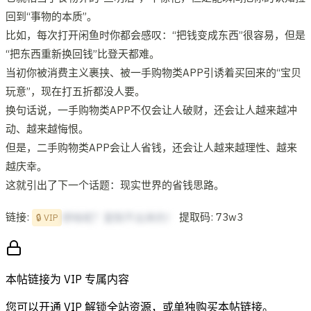
回到“事物的本质”。
比如，每次打开闲鱼时你都会感叹：“把钱变成东西”很容易，但是
“把东西重新换回钱”比登天都难。
当初你被消费主义裹挟、被一手购物类APP引诱着买回来的“宝贝
玩意”，现在打五折都没人要。
换句话说，一手购物类APP不仅会让人破财，还会让人越来越冲
动、越来越悔恨。
但是，二手购物类APP会让人省钱，还会让人越来越理性、越来
越庆幸。
这就引出了下一个话题：现实世界的省钱思路。
链接:
提取码: 73w3
想啥呢？复制不出来的！
🔒 VIP
本帖链接为 VIP 专属内容
您可以开通 VIP 解锁全站资源，或单独购买本帖链接。