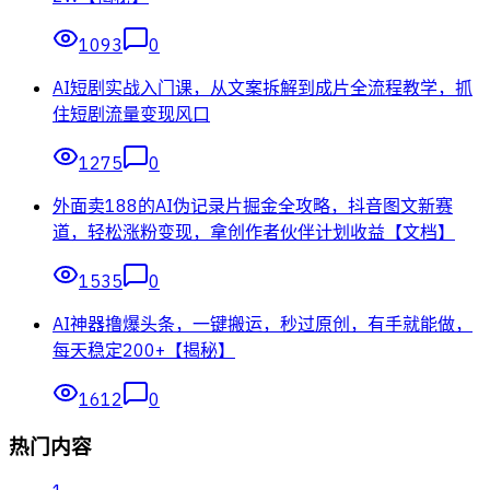
1093
0
AI短剧实战入门课，从文案拆解到成片全流程教学，抓
住短剧流量变现风口
1275
0
外面卖188的AI伪记录片掘金全攻略，抖音图文新赛
道，轻松涨粉变现，拿创作者伙伴计划收益【文档】
1535
0
AI神器撸爆头条，一键搬运，秒过原创，有手就能做，
每天稳定200+【揭秘】
1612
0
热门内容