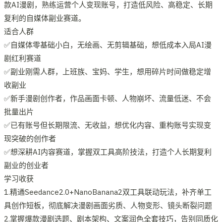
款AI漫剧，熟练运营个人变现账号，打造低风险、高稳定、长期
复利的自媒体副业赛道。
适合人群
✅自媒体零基础小白，无绘画、无剪辑基础，想低成本入局AI漫
剧红利赛道
✅副业刚需人群，上班族、宝妈、学生，想用碎片时间做稳定增
收副业
✅新手漫剧创作者，作品画面卡顿、人物崩坏、流量低迷、不会
批量出片
✅已有账号但长期限流、无收益，想优化内容、重构账号实现变
现突破的创作者
✅想深耕AI内容赛道，掌握双工具高阶技法，打造个人长期复利
副业的创业者
学习收获
1.精通Seedance2.0+NanoBanana2双工具联动玩法，补齐单工
具创作短板，彻底解决漫剧画面劣质、人物变形、镜头断裂问题
2.掌握爆款漫剧选题、剧本架构、文案润色全套技巧，告别同质化