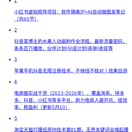
1
小红书虚拟矩阵项目：软件隔离IP+AI自动做图发笔记
（共60节）
2
抖音某博主的水果人动画制作全流程，最新流量密码，
条条百万播放，伙伴计划|分成计划|商单|收徒等
3
苹果手机抖音无限注册技术，不掉线不核对丨效果自测
4
电商圈实战干货（2023-2026年），覆盖淘系、拼多
多、抖音、小红书等多平台，助力电商人避开坑、提效
率、稳盈利（更新5月10）
5
淘宝天猫打爆班原创技术第81期，无界关键词全域起爆