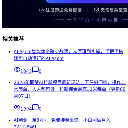
相关推荐
AI Agent智能体全阶实战课，从原理到实操，手把手搭
建可自动运行的AI Agent
1843
0
2026年即梦AI拉新项目最新玩法，无任何门槛，操作非
常简单，人人都可做，拉新佣金最高13米每单（更新08
月07日）
1994
0
AI副业一单8张+，免费接单渠道，小白照做月入
2W【揭秘】