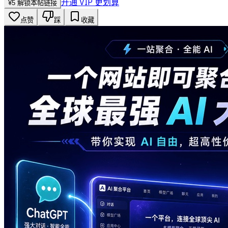
开通 VIP 更划算
¥
5
解锁本帖链接
点赞
踩
收藏