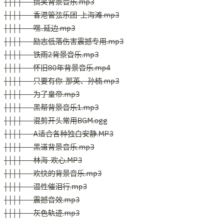
│││├──搞笑背景音乐.mp3
│││├──香港管弦乐团-上海滩.mp3
│││├──嘿..延边.mp3
│││├──励志低落伤害震撼专用.mp3
│││├──铁雨2背景音乐.mp3
│││├──怀旧80年背景音乐.mp4
│││├──只要有你-那英、孙楠.mp3
│││├──为了皇帝.mp3
│││├──黑帮背景音乐1.mp3
│││├──混剪开头常用BGM.ogg
│││├──A适合各种独白安静.MP3
│││├──黑道背景音乐.mp3
│││├──林海-欢心.MP3
│││├──欢快的背景音乐.mp3
│││├──温性催泪行.mp3
│││├──震撼音效.mp3
│││├──灰色轨迹.mp3