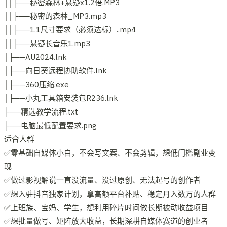
││├──秘密森林+悬疑x1.2倍.MP3
││├──秘密的森林_MP3.mp3
││├──1.1尺寸要求（必须达标）..mp4
││├──悬疑长音乐1.mp3
│├──AU2024.lnk
│├──向日葵远程协助软件.lnk
│├──360压缩.exe
│├──小丸工具箱安装包R236.lnk
├──精选教学流程.txt
├──电脑最低配置要求.png
适合人群
✅零基础自媒体小白，不会写文案、不会剪辑，想低门槛副业变
现
✅做过影视解说一直没流量、没过原创、无法起号的创作者
✅想入驻抖音独家计划，拿高额平台补贴、稳定月入数万的人群
✅上班族、宝妈、学生，想利用碎片时间做长期被动收益项目
✅想批量做号、矩阵放大收益，长期深耕自媒体赛道的创业者