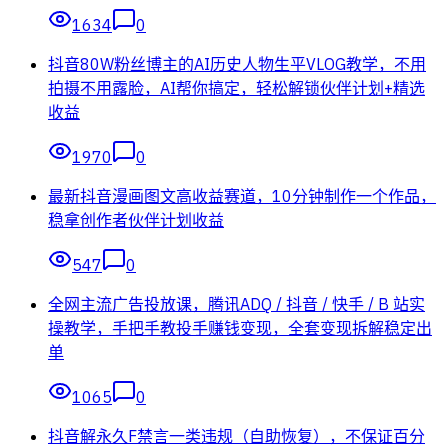
1634
0
抖音80W粉丝博主的AI历史人物生平VLOG教学，不用
拍摄不用露脸，AI帮你搞定，轻松解锁伙伴计划+精选
收益
1970
0
最新抖音漫画图文高收益赛道，10分钟制作一个作品，
稳拿创作者伙伴计划收益
547
0
全网主流广告投放课，腾讯ADQ / 抖音 / 快手 / B 站实
操教学，手把手教投手赚钱变现，全套变现拆解稳定出
单
1065
0
抖音解永久F禁言一类违规（自助恢复），不保证百分