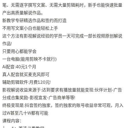
笔、无需逐字撰写文案、无需大量剪辑耗时，新手也能快速批量
产出高质量解说作品。
新教学专研精选作品和签约而打造
不用写文案小白也能轻松上手
这个方法有影视解说经验的学员一天可完成一部长视频原创解说
作品!
只要用心都能学会
一台电脑(能用剪映不卡就行)
Ai配音:40元1个月
真人配音就买麦克风即可
辅助剪辑软件:月费120元!
影视解说收益来源于:达到要求有播放量就能变现:伙伴计划-广告
分成合集奖励-影视宣发-广告商单等等!
终极变现是:抖音签约独家，签约独家的账号收益非常可观，月入
过W甚至几十W都有可能
课程内容：