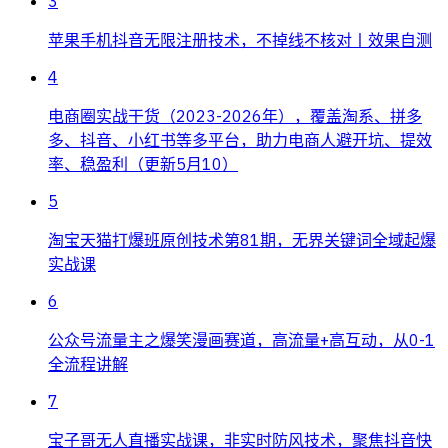
3
苹果手机抖音无限注册技术，不掉线不核对丨效果自测
4
电商圈实战干货（2023-2026年），覆盖淘系、拼多
多、抖音、小红书等多平台，助力电商人避开坑、提效
率、稳盈利（更新5月10）
5
淘宝天猫打爆班原创技术第81期，无界关键词全域起爆
实战课
6
公众号流量主之爆笑漫画赛道，高流量+高互动，从0-1
全流程讲解
7
宝子哥无人直播实战课，非实时防风技术，聚焦抖音快