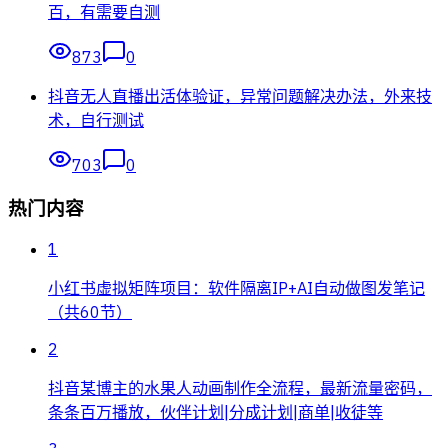
百，有需要自测
873
0
抖音无人直播出活体验证，异常问题解决办法，外来技
术，自行测试
703
0
热门内容
1
小红书虚拟矩阵项目：软件隔离IP+AI自动做图发笔记
（共60节）
2
抖音某博主的水果人动画制作全流程，最新流量密码，
条条百万播放，伙伴计划|分成计划|商单|收徒等