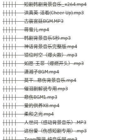
││││├──短剧韩剧背景音乐_x264.mp4
││││├──洪真英-活着(Cheer Up).mp3
││││├──古装宫廷BGM.MP3
││││├──蒋雪儿.mp4
││││├──韩剧背景音乐5秒.mp3
││││├──神话背景音乐完整版.mp4
││││├──错位时空（爆火款）.mp3
││││├──如愿-王菲（爆燃开头）.mp3
││││├──潇湘子BGM.mp4
││││├──莫干....悲伤背景音乐.mp4
││││├──催泪剧解说专用.mp3
││││├──悲伤BGM1.mp3
││││├──爱的供养X8.mp4
││││├──柔和之光.mp4
││││├──人世间（感动背景音乐）.MP3
││││├──这份爱（伤感短剧专用）.mp3
││││├──Tears眼泪-纯音乐网.mp3