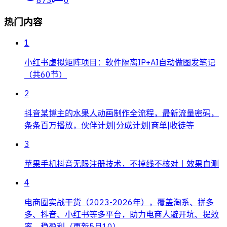
热门内容
1
小红书虚拟矩阵项目：软件隔离IP+AI自动做图发笔记
（共60节）
2
抖音某博主的水果人动画制作全流程，最新流量密码，
条条百万播放，伙伴计划|分成计划|商单|收徒等
3
苹果手机抖音无限注册技术，不掉线不核对丨效果自测
4
电商圈实战干货（2023-2026年），覆盖淘系、拼多
多、抖音、小红书等多平台，助力电商人避开坑、提效
率、稳盈利（更新5月10）