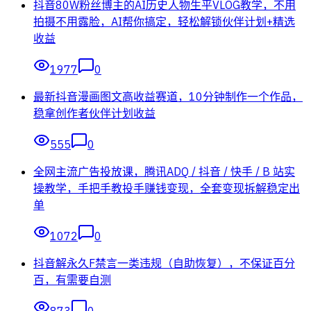
抖音80W粉丝博主的AI历史人物生平VLOG教学，不用
拍摄不用露脸，AI帮你搞定，轻松解锁伙伴计划+精选
收益
1977
0
最新抖音漫画图文高收益赛道，10分钟制作一个作品，
稳拿创作者伙伴计划收益
555
0
全网主流广告投放课，腾讯ADQ / 抖音 / 快手 / B 站实
操教学，手把手教投手赚钱变现，全套变现拆解稳定出
单
1072
0
抖音解永久F禁言一类违规（自助恢复），不保证百分
百，有需要自测
873
0