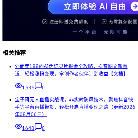
相关推荐
外面卖188的AI伪记录片掘金全攻略，抖音图文新赛
道，轻松涨粉变现，拿创作者伙伴计划收益【文档】
1535
0
宝子哥无人直播实战课，非实时防风技术，聚焦抖音快
手等平台直播带货，轻松开启直播变现之路（更新2026
年08月06日）
1640
0