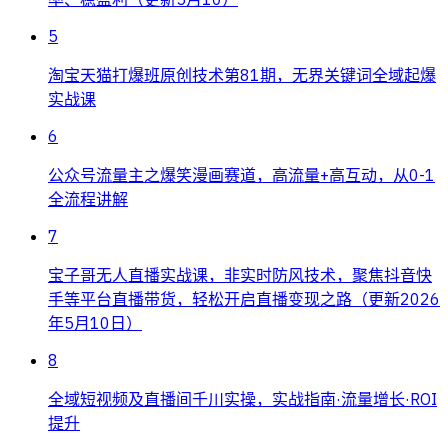
5
淘宝天猫打爆班原创技术第81期，无界关键词全域起爆
实战课
6
公众号流量主之爆笑漫画赛道，高流量+高互动，从0-1
全流程讲解
7
宝子哥无人直播实战课，非实时防风技术，聚焦抖音快
手等平台直播带货，轻松开启直播变现之路（更新2026
年5月10日）
8
全域短视频及直播间千川实操，实战指南·流量增长·ROI
提升