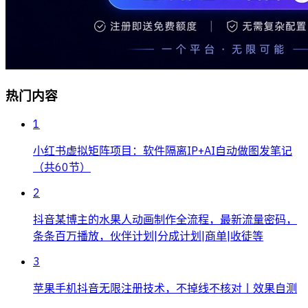
热门内容
1
小红书虚拟矩阵项目：软件隔离IP+AI自动做图发笔记
（共60节）
2
抖音某博主的水果人动画制作全流程，最新流量密码，
条条百万播放，伙伴计划|分成计划|商单|收徒等
3
苹果手机抖音无限注册技术，不掉线不核对丨效果自测