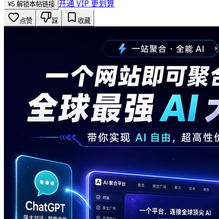
开通 VIP 更划算
¥
5
解锁本帖链接
点赞
踩
收藏