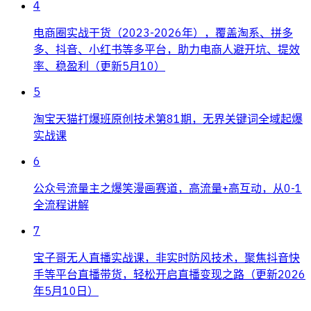
4
电商圈实战干货（2023-2026年），覆盖淘系、拼多
多、抖音、小红书等多平台，助力电商人避开坑、提效
率、稳盈利（更新5月10）
5
淘宝天猫打爆班原创技术第81期，无界关键词全域起爆
实战课
6
公众号流量主之爆笑漫画赛道，高流量+高互动，从0-1
全流程讲解
7
宝子哥无人直播实战课，非实时防风技术，聚焦抖音快
手等平台直播带货，轻松开启直播变现之路（更新2026
年5月10日）