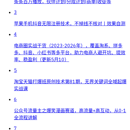
条条百万播放，伙伴计划|分成计划|商单|收徒等
3
苹果手机抖音无限注册技术，不掉线不核对丨效果自测
4
电商圈实战干货（2023-2026年），覆盖淘系、拼多
多、抖音、小红书等多平台，助力电商人避开坑、提效
率、稳盈利（更新5月10）
5
淘宝天猫打爆班原创技术第81期，无界关键词全域起爆
实战课
6
公众号流量主之爆笑漫画赛道，高流量+高互动，从0-1
全流程讲解
7