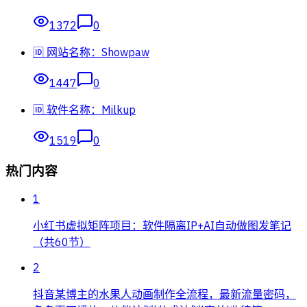
1372
0
🆔 网站名称：Showpaw
1447
0
🆔 软件名称：Milkup
1519
0
热门内容
1
小红书虚拟矩阵项目：软件隔离IP+AI自动做图发笔记
（共60节）
2
抖音某博主的水果人动画制作全流程，最新流量密码，