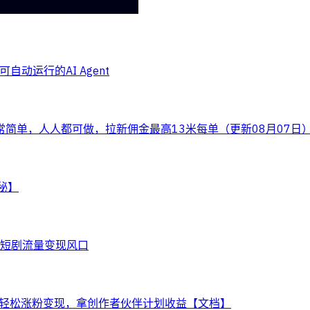
自动运行的AI Agent
常简单，人人都可做，拉新佣金最高13米每单（更新08月07日
秘】
住短剧流量变现风口
，轻松涨粉变现，拿创作者伙伴计划收益【文档】