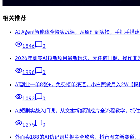
相关推荐
AI Agent智能体全阶实战课，从原理到实操，手把手搭建可
1846
0
2026年即梦AI拉新项目最新玩法，无任何门槛，操作非
1996
0
AI副业一单8张+，免费接单渠道，小白照做月入2W【揭
1093
0
AI短剧实战入门课，从文案拆解到成片全流程教学，抓
1275
0
外面卖188的AI伪记录片掘金全攻略，抖音图文新赛道