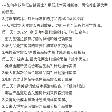
---如何有效降低店铺费比？用低成本买潜新客，再培养出更优秀
的新品。
3.打爆策略乱：缺乏标准化的打品流程和落地步骤
---从测款到客资增长再到放量，更新一套全流程的科学方法。
第一天：2026年高成功率盈利爆款打法『打法变革』
1.潜力品强拉预算打爆的弊端和难成功原因
2.潜力品先拉客资的重要性和策略优势拆解
3.先拉新客增长/再做新品接力操作思路和步骤拆解
第二天：控点击/最大化两套打爆款思路『效率优先』
1.促点击起新品适合哪些品类？计划操作实操
2.最大化起新品适合哪些品类？计划操作实操
3.如何通过计划衔接稳住新品增长和订单量
第三天：用关键词低成本买潜/新/客户『低价引流』
1.哪些产品更适合关键词计划来做客资增量
2.关键词低成本拉新计划组搭建实操演示
3.买来人群客资后如何判断和分析产品数据