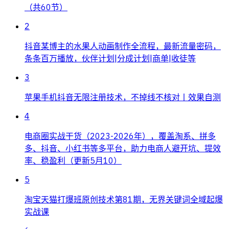
（共60节）
2
抖音某博主的水果人动画制作全流程，最新流量密码，
条条百万播放，伙伴计划|分成计划|商单|收徒等
3
苹果手机抖音无限注册技术，不掉线不核对丨效果自测
4
电商圈实战干货（2023-2026年），覆盖淘系、拼多
多、抖音、小红书等多平台，助力电商人避开坑、提效
率、稳盈利（更新5月10）
5
淘宝天猫打爆班原创技术第81期，无界关键词全域起爆
实战课