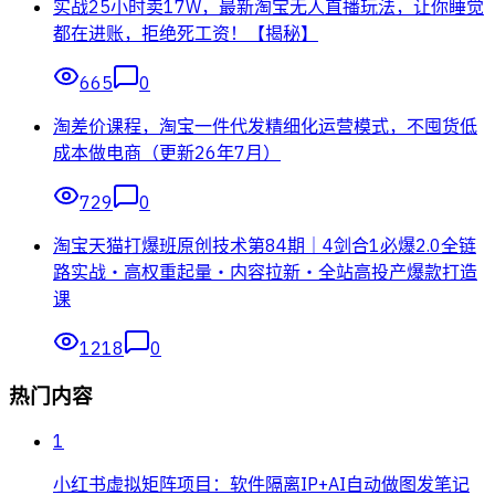
实战25小时卖17W，最新淘宝无人直播玩法，让你睡觉
都在进账，拒绝死工资！【揭秘】
665
0
淘差价课程，淘宝一件代发精细化运营模式，不囤货低
成本做电商（更新26年7月）
729
0
淘宝天猫打爆班原创技术第84期｜4剑合1必爆2.0全链
路实战・高权重起量・内容拉新・全站高投产爆款打造
课
1218
0
热门内容
1
小红书虚拟矩阵项目：软件隔离IP+AI自动做图发笔记