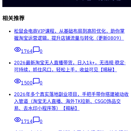
相关推荐
松鼠会电商VIP课程，从基础布局到高阶优化，助你掌
握淘宝运营逻辑，提升店铺流量与转化（更新0809）
1764
0
2026最新淘宝无人直播带货，日入1k+，无违规·稳定·
可持续，抓住风口，轻松上手，收益可见【揭秘】
1500
0
2026年多个真实落地副业项目，手把手带你搭建被动收
入管道（淘宝无人直播、海外TK拉新、CSGO饰品交
易、去水印小程序等）【揭秘】
1714
0