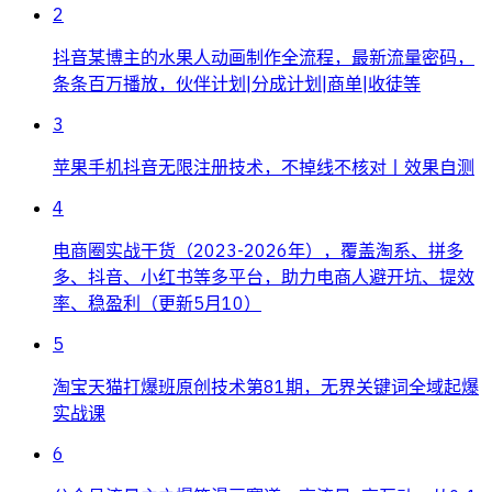
2
抖音某博主的水果人动画制作全流程，最新流量密码，
条条百万播放，伙伴计划|分成计划|商单|收徒等
3
苹果手机抖音无限注册技术，不掉线不核对丨效果自测
4
电商圈实战干货（2023-2026年），覆盖淘系、拼多
多、抖音、小红书等多平台，助力电商人避开坑、提效
率、稳盈利（更新5月10）
5
淘宝天猫打爆班原创技术第81期，无界关键词全域起爆
实战课
6