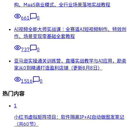
构、MaaS商业模式、全行业场景落地实战教程
661
0
AI视频全能大师实战课｜全赛道AI短视频制作、特效创
作、场景变现零基础全套教程
737
0
亚马逊实操通关训练营，直播实战教学与AI应用，助卖
家从0到精通打造盈利店铺（更新8月8日）
1516
0
热门内容
1
小红书虚拟矩阵项目：软件隔离IP+AI自动做图发笔记
（共60节）