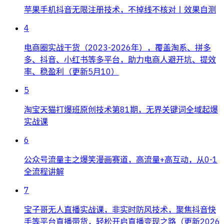
苹果手机抖音无限注册技术，不掉线不核对丨效果自测
4
电商圈实战干货（2023-2026年），覆盖淘系、拼多
多、抖音、小红书等多平台，助力电商人避开坑、提效
率、稳盈利（更新5月10）
5
淘宝天猫打爆班原创技术第81期，无界关键词全域起爆
实战课
6
公众号流量主之爆笑漫画赛道，高流量+高互动，从0-1
全流程讲解
7
宝子哥无人直播实战课，非实时防风技术，聚焦抖音快
手等平台直播带货，轻松开启直播变现之路（更新2026