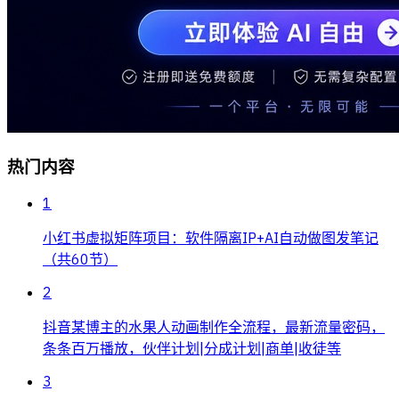
热门内容
1
小红书虚拟矩阵项目：软件隔离IP+AI自动做图发笔记
（共60节）
2
抖音某博主的水果人动画制作全流程，最新流量密码，
条条百万播放，伙伴计划|分成计划|商单|收徒等
3