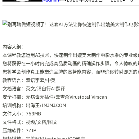
内容大纲：
本课程教您运用AI技术，快速制作出媲美大制作电影水准的专业
您将获得在一小时内完成高品质动画的精确操作步骤。令人惊叹的
您将学会创作真正能塑造品牌的高势能内容，而非追逐转瞬即逝的
教程语言：双语字幕/中英
文档语言：英文/请自行AI翻译
安全扫描：无病毒无插件/云查杀Virustotal Virscan
培训机构：出海王/IMJMJ.COM
文件大小：753MB
文件格式：视频/文档/图文
压缩软件：7ZIP
视频播放：完美解码/potplayer/QQ影音