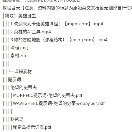
教程目录【注意：资料内容的标题为原始英文文档暂无翻译自行使用
│模块1-英雄诞生
│││1.欢迎来到卡通英雄课程！【imjmj.com】.mp4
│││2.英雄的AI工具.mp4
│││3.你的冒险地图（课程结构）【imjmj.com】.mp4
│││课程.png
│││素材.zip
│││
││└─课程素材
││提示词
│││绝望的史蒂夫
││││MORPHIC提示词-绝望的史蒂夫.pdf
││││WAVESPEED提示词-绝望的史蒂夫copy.pdf.pdf
││││
│││秘密岛
││││秘密岛提示词表.pdf