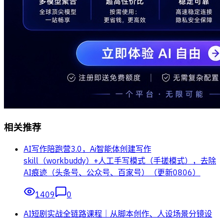
相关推荐
AI写作陪跑营3.0，Ai智能体创建写作
skill（workbuddy）+人工手写模式（手搓模式），去除
AI痕迹（头条号、公众号、百家号）（更新0806）
1409
0
AI短剧实战全链路课程｜从脚本创作、人设场景分镜设