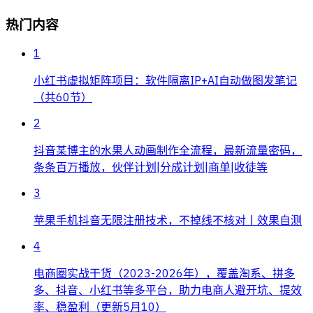
热门内容
1
小红书虚拟矩阵项目：软件隔离IP+AI自动做图发笔记
（共60节）
2
抖音某博主的水果人动画制作全流程，最新流量密码，
条条百万播放，伙伴计划|分成计划|商单|收徒等
3
苹果手机抖音无限注册技术，不掉线不核对丨效果自测
4
电商圈实战干货（2023-2026年），覆盖淘系、拼多
多、抖音、小红书等多平台，助力电商人避开坑、提效
率、稳盈利（更新5月10）