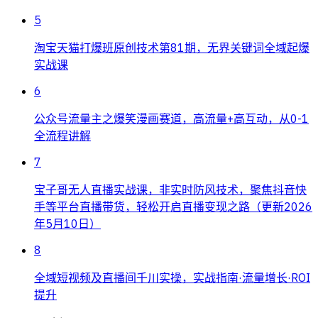
5
淘宝天猫打爆班原创技术第81期，无界关键词全域起爆
实战课
6
公众号流量主之爆笑漫画赛道，高流量+高互动，从0-1
全流程讲解
7
宝子哥无人直播实战课，非实时防风技术，聚焦抖音快
手等平台直播带货，轻松开启直播变现之路（更新2026
年5月10日）
8
全域短视频及直播间千川实操，实战指南·流量增长·ROI
提升