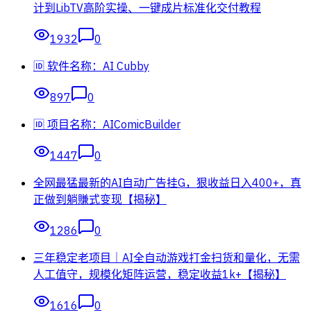
计到LibTV高阶实操、一键成片标准化交付教程
1932
0
🆔 软件名称：AI Cubby
897
0
🆔 项目名称：AIComicBuilder
1447
0
全网最猛最新的AI自动广告挂G，狠收益日入400+，真
正做到躺賺式变现【揭秘】
1286
0
三年稳定老项目｜AI全自动游戏打金扫货和量化，无需
人工值守，规模化矩阵运营，稳定收益1k+【揭秘】
1616
0