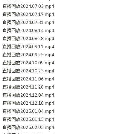
直播回放2024.07.03.mp4
直播回放2024.07.17.mp4
直播回放2024.07.31.mp4
直播回放2024.08.14.mp4
直播回放2024.08.28.mp4
直播回放2024.09.11.mp4
直播回放2024.09.25.mp4
直播回放2024.10.09.mp4
直播回放2024.10.23.mp4
直播回放2024.11.06.mp4
直播回放2024.11.20.mp4
直播回放2024.12.04.mp4
直播回放2024.12.18.mp4
直播回放2025.01.04.mp4
直播回放2025.01.15.mp4
直播回放2025.02.05.mp4