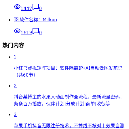
1447
0
🆔 软件名称：Milkup
1519
0
热门内容
1
小红书虚拟矩阵项目：软件隔离IP+AI自动做图发笔记
（共60节）
2
抖音某博主的水果人动画制作全流程，最新流量密码，
条条百万播放，伙伴计划|分成计划|商单|收徒等
3
苹果手机抖音无限注册技术，不掉线不核对丨效果自测