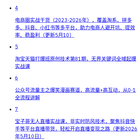
4
电商圈实战干货（2023-2026年），覆盖淘系、拼多
多、抖音、小红书等多平台，助力电商人避开坑、提效
率、稳盈利（更新5月10）
5
淘宝天猫打爆班原创技术第81期，无界关键词全域起爆
实战课
6
公众号流量主之爆笑漫画赛道，高流量+高互动，从0-1
全流程讲解
7
宝子哥无人直播实战课，非实时防风技术，聚焦抖音快
手等平台直播带货，轻松开启直播变现之路（更新2026
年5月10日）