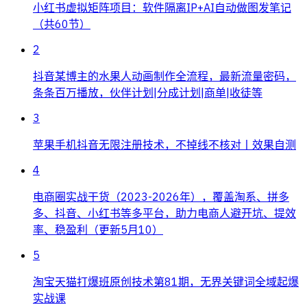
小红书虚拟矩阵项目：软件隔离IP+AI自动做图发笔记
（共60节）
2
抖音某博主的水果人动画制作全流程，最新流量密码，
条条百万播放，伙伴计划|分成计划|商单|收徒等
3
苹果手机抖音无限注册技术，不掉线不核对丨效果自测
4
电商圈实战干货（2023-2026年），覆盖淘系、拼多
多、抖音、小红书等多平台，助力电商人避开坑、提效
率、稳盈利（更新5月10）
5
淘宝天猫打爆班原创技术第81期，无界关键词全域起爆
实战课