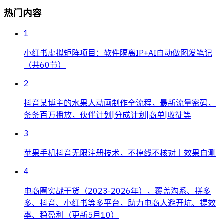
热门内容
1
小红书虚拟矩阵项目：软件隔离IP+AI自动做图发笔记
（共60节）
2
抖音某博主的水果人动画制作全流程，最新流量密码，
条条百万播放，伙伴计划|分成计划|商单|收徒等
3
苹果手机抖音无限注册技术，不掉线不核对丨效果自测
4
电商圈实战干货（2023-2026年），覆盖淘系、拼多
多、抖音、小红书等多平台，助力电商人避开坑、提效
率、稳盈利（更新5月10）