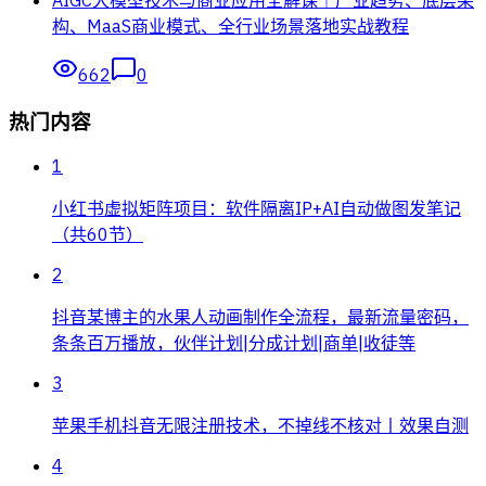
构、MaaS商业模式、全行业场景落地实战教程
662
0
热门内容
1
小红书虚拟矩阵项目：软件隔离IP+AI自动做图发笔记
（共60节）
2
抖音某博主的水果人动画制作全流程，最新流量密码，
条条百万播放，伙伴计划|分成计划|商单|收徒等
3
苹果手机抖音无限注册技术，不掉线不核对丨效果自测
4