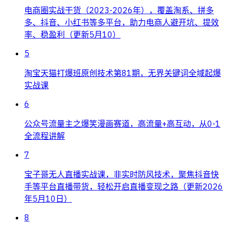
电商圈实战干货（2023-2026年），覆盖淘系、拼多
多、抖音、小红书等多平台，助力电商人避开坑、提效
率、稳盈利（更新5月10）
5
淘宝天猫打爆班原创技术第81期，无界关键词全域起爆
实战课
6
公众号流量主之爆笑漫画赛道，高流量+高互动，从0-1
全流程讲解
7
宝子哥无人直播实战课，非实时防风技术，聚焦抖音快
手等平台直播带货，轻松开启直播变现之路（更新2026
年5月10日）
8