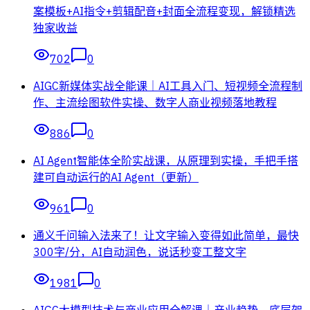
案模板+AI指令+剪辑配音+封面全流程变现，解锁精选
独家收益
702
0
AIGC新媒体实战全能课｜AI工具入门、短视频全流程制
作、主流绘图软件实操、数字人商业视频落地教程
886
0
AI Agent智能体全阶实战课，从原理到实操，手把手搭
建可自动运行的AI Agent（更新）
961
0
通义千问输入法来了！让文字输入变得如此简单，最快
300字/分，AI自动润色，说话秒变工整文字
1981
0
AIGC大模型技术与商业应用全解课｜产业趋势、底层架