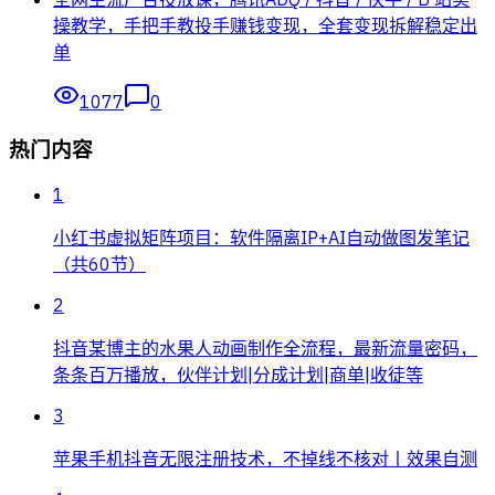
操教学，手把手教投手赚钱变现，全套变现拆解稳定出
单
1077
0
热门内容
1
小红书虚拟矩阵项目：软件隔离IP+AI自动做图发笔记
（共60节）
2
抖音某博主的水果人动画制作全流程，最新流量密码，
条条百万播放，伙伴计划|分成计划|商单|收徒等
3
苹果手机抖音无限注册技术，不掉线不核对丨效果自测