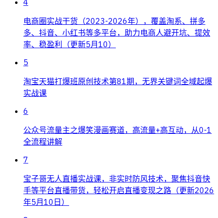
4
电商圈实战干货（2023-2026年），覆盖淘系、拼多
多、抖音、小红书等多平台，助力电商人避开坑、提效
率、稳盈利（更新5月10）
5
淘宝天猫打爆班原创技术第81期，无界关键词全域起爆
实战课
6
公众号流量主之爆笑漫画赛道，高流量+高互动，从0-1
全流程讲解
7
宝子哥无人直播实战课，非实时防风技术，聚焦抖音快
手等平台直播带货，轻松开启直播变现之路（更新2026
年5月10日）