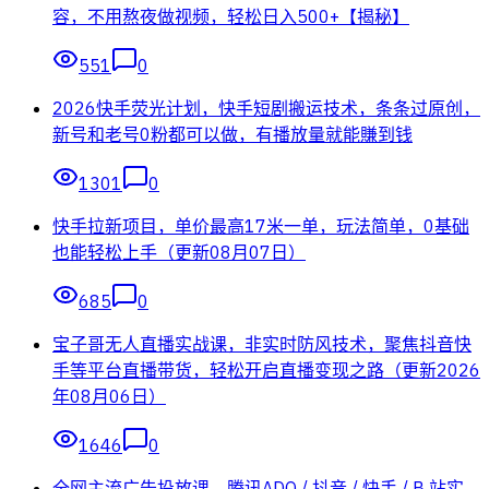
容，不用熬夜做视频，轻松日入500+【揭秘】
551
0
2026快手荧光计划，快手短剧搬运技术，条条过原创，
新号和老号0粉都可以做，有播放量就能賺到钱
1301
0
快手拉新项目，单价最高17米一单，玩法简单，0基础
也能轻松上手（更新08月07日）
685
0
宝子哥无人直播实战课，非实时防风技术，聚焦抖音快
手等平台直播带货，轻松开启直播变现之路（更新2026
年08月06日）
1646
0
全网主流广告投放课，腾讯ADQ / 抖音 / 快手 / B 站实